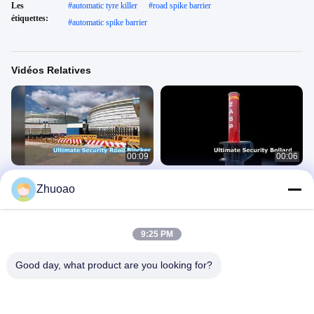
Les
#
automatic tyre killer
#
road spike barrier
étiquettes:
#
automatic spike barrier
Vidéos Relatives
00:09
00:06
ZASP Road Blocker Sécurité Ultime
Borne Haute Sécurité Certifiée PAS
Zhuoao
68
Bornes Automatiques
Bornes Automatiques
May 27, 2026
April 21, 2026
9:25 PM
Good day, what product are you looking for?
00:42
00:45