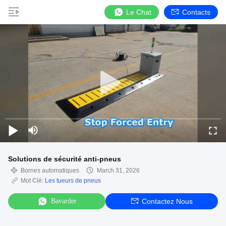
Le Chat
Contacts
Solutions de sécurité anti-pneus
Bornes automatiques
March 31, 2026
Mot Clé:
Les tueurs de pneus
Bavarder
Contactez Nous