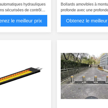
automatiques hydrauliques
Bollards amovibles à mont
ons sécurisées de contrôle
profonde avec une profond
 aux véhicules
200 mm, une cote de sécuri
nez le meilleur prix
Obtenez le meilleur
une finition galvanisée à c