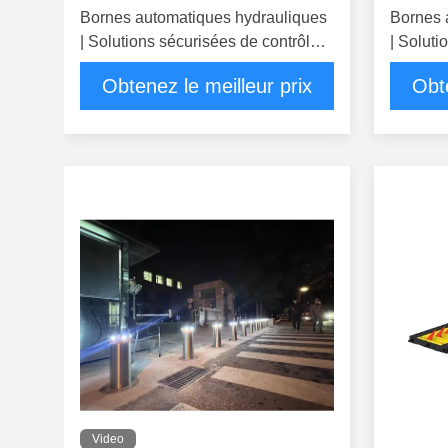
Bornes automatiques hydrauliques
Bornes 
| Solutions sécurisées de contrôle
| Soluti
d’accès aux véhicules
d’accès
Obtenez le meilleur prix
Obte
Video