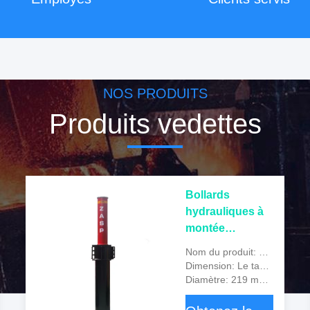
NOS PRODUITS
Produits vedettes
Bollards
hydrauliques à
montée
automatique,
Nom du produit: Bollard hydraulique à élévation automatique
galvanisés à
Dimension: Le taux de CO2 doit être supérieur ou égal à:
chaud et revêtus
Diamètre: 219 mm ± 2 mm
d'un revêtement