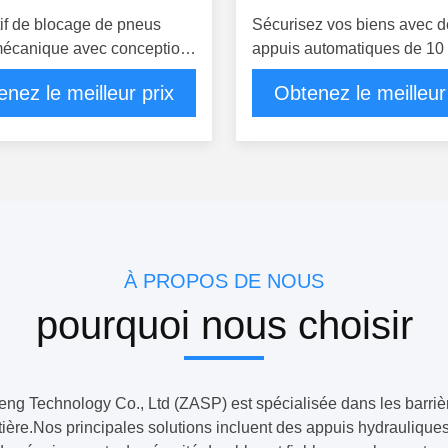
tif de blocage de pneus
Sécurisez vos biens avec d
mécanique avec conception
appuis automatiques de 10
re et hauteur de lame de
d'épaisseur de cylindre et 
nez le meilleur prix
Obtenez le meilleur
pour des solutions de
tension de 110 à 440 V
 flexibles
À PROPOS DE NOUS
pourquoi nous choisir
 Technology Co., Ltd (ZASP) est spécialisée dans les barrièr
outière.Nos principales solutions incluent des appuis hydrauli