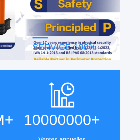
SERVICE 100%
sus de
Notre équipe d'assistance dédiée
issant
est disponible 24 heures sur 24 et 7
ficacité
jours sur 7 pour répondre à vos
questions et fournir des solutions
complètes adaptées à vos besoins.
M
+
10000000
+
Ventes annuelles