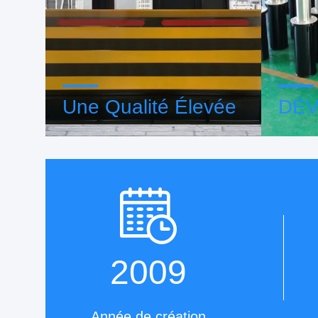
Une Qualité Élevée
DÉ
Les ZASP privilégient la fourniture
ZASP es
de solutions de sécurité routière de
dévelo
haute qualité répondant aux normes
sécurité
internationales, la durabilité et la
dernièr
fiabilité dans divers
technol
environnements.
gammes 
2009
Année de création