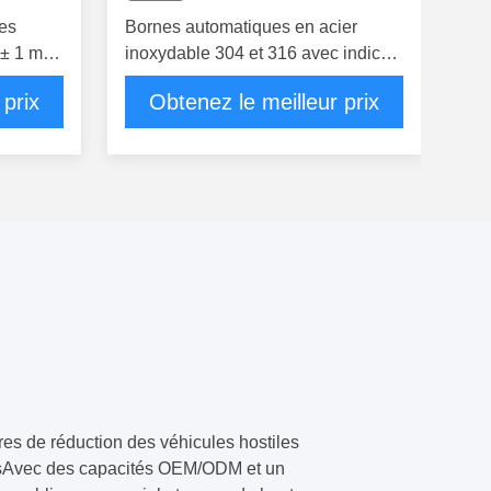
es
Bornes automatiques en acier
 ± 1 mm
inoxydable 304 et 316 avec indice
une
IP68 et épaisseur de 6 mm pour un
 prix
Obtenez le meilleur prix
contrôle d'accès supérieur des
véhicules
es de réduction des véhicules hostiles
quesAvec des capacités OEM/ODM et un