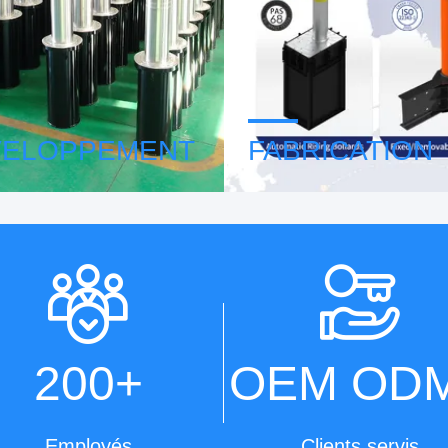
VELOPPEMENT
FABRICATION
t dédié à l'innovation et au
ZASP est fier de ses proces
ppement des systèmes de
fabrication de pointe, garant
 routière, recherche les
les normes de qualité et d'ef
es tendances et
les plus élevées.
ogies pour améliorer nos
de produits.
200
+
OEM OD
Employés
Clients servis