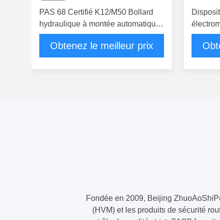
PAS 68 Certifié K12/M50 Bollard
Disposi
hydraulique à montée automatique
électro
pour une sécurité maximale du
modulai
Obtenez le meilleur prix
Obte
véhicule
110 mm 
sécurité
Fondée en 2009, Beijing ZhuoAoShiPeng
(HVM) et les produits de sécurité r