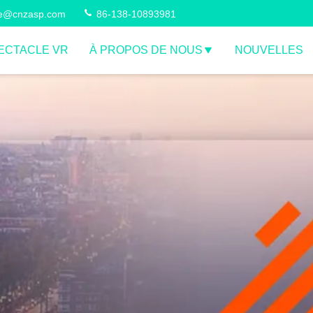
ce@cnzasp.com
86-138-10893981
ECTACLE VR
À PROPOS DE NOUS
NOUVELLES