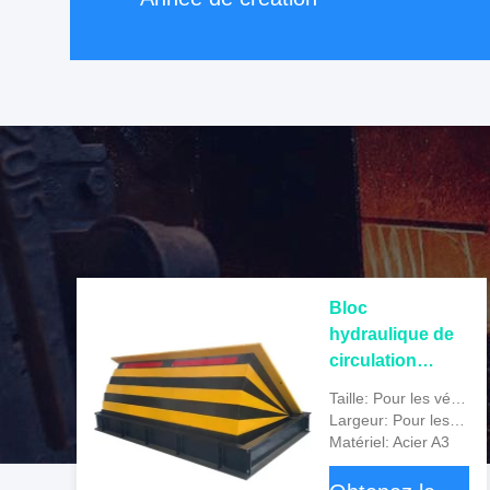
Bloc
hydraulique de
circulation
routière pour
Taille: Pour les véhicules à moteur
stationnement
Largeur: Pour les pièces d'une taille inférieure à 1000 mm
Épaisseur de
Matériel: Acier A3
plaque