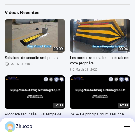
Vidéos Récentes
00:09
00:06
Solutions de sécurité anti-pneus
Les bornes automatiques sécurisent
votre propriété
March 31, 2026
March 18, 2026
02:03
02:03
Propriété sécurisée 3.8s Temps de
ZASP Le principal fournisseur de
montée Bollards de sécurité
barrières de sécurité routière en
hydrauliques avec lumière LED
Chine
Zhuoao
June 25, 2025
April 22, 2025