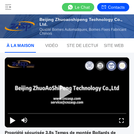
Le Chat
Contacts
Beijing Zhuoaoshipeng Technology Co.,
Ltd.
Qualité Bornes Automatiques, Bornes Fixes Fabricant
Chinois
À LA MAISON
VIDÉO
LISTE DE LECTURE
SITE WEB
Propriété sécurisée 3.8s Temps de montée Bollards de