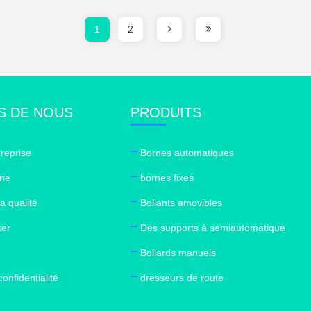
1
2
S DE NOUS
PRODUITS
treprise
Bornes automatiques
ine
bornes fixes
a qualité
Bollants amovibles
ter
Des supports à semiautomatique
Bollards manuels
confidentialité
dresseurs de route