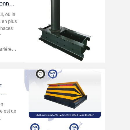
bonne
é
i, où la
s en plus
enaces
r
rrières
piétons
on
s
lé de
on
ne est de
a