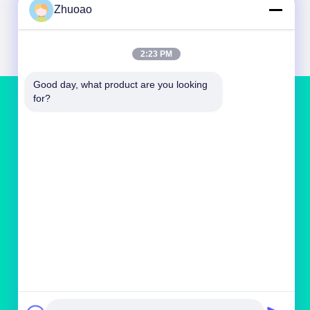
Zhuoao
2:23 PM
Good day, what product are you looking 
for?
NOUS CONTACTER
service@cnzasp.com
86-138-10893981
Salle 2005, étage 20, bâtiment A, bâtiment
Shagnlian, n° 4, rue Fufeng, Pékin, Chine