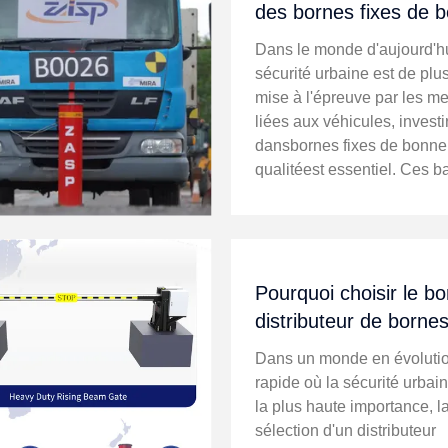
des bornes fixes de 
qualité pour la sécurit
Dans le monde d'aujourd'hu
urbaine
sécurité urbaine est de plu
mise à l'épreuve par les m
liées aux véhicules, investi
dansbornes fixes de bonne
qualitéest essentiel. Ces ba
robustes constituent des
mécanismes de défense
essentiels, protégeant les 
et les biens tout en ...
Pourquoi choisir le b
distributeur de borne
automatiques est la c
Dans un monde en évoluti
la sécurité urbaine
rapide où la sécurité urbai
la plus haute importance, l
sélection d'un distributeur