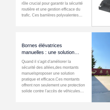
rôle crucial pour garantir la sécurité
routière et une gestion efficace du
trafic. Ces barrières polyvalentes
offrent une flexibilité dans le contrôle
de l'accès des véhicules tout en
maintenant la s...
Bornes élévatrices
manuelles : une solution
fiable pour la sécurité des
Quand il s'agit d'améliorer la
allées
sécurité des allées,des montants
manuelsproposer une solution
pratique et efficace.Ces montants
offrent non seulement une protection
solide contre l'accès de véhicules
non autorisés, mais ils permettent
également aux piétons de circuler,
ce qui les rend idéales pour ...