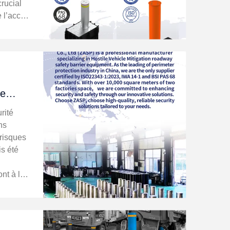
rucial
e l’accès
 des
protéger
de
es liés
rité
ns
 risques
is été
nt à la
 offrant
ontrôler
en am...