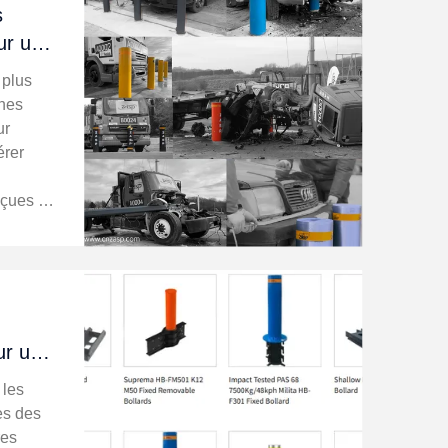
s
ur une
 plus
rnes
ur
érer
nçues de
er à des
s piétons
ur une
 les
ès des
res