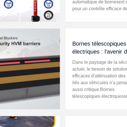
automatique de bornesest c
pour un contrôle efficace d
aux véhicules.Bornes
automatiséessont devenus
outils indispensables pour 
les espaces publics, g...
Bornes télescopiques
électriques : l'avenir 
l'atténuation des risqu
Dans le paysage de la sécu
aux véhicules
actuel, le besoin de solutio
efficaces d'atténuation des
liés aux véhicules n'a jama
aussi critique.Bornes
télescopiques électriquesso
pointe de cette technologie,
une solution robuste pour c
l’accès des véhicules tout 