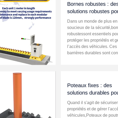
Bornes robustes : de
solutions robustes po
sécurité renforcée
Dans un monde de plus en
soucieux de la sécurité,bo
robustessont essentiels po
protéger les propriétés et g
l’accès des véhicules. Ces
barrières durables sont co
manière experte pour résist
impacts importants tout en
garantissant la sécurité de
et des v...
Poteaux fixes : des
solutions durables po
sécurité renforcée
Quand il s'agit de sécuriser
propriétés et de gérer l'acc
véhicules,Poteaux de pout