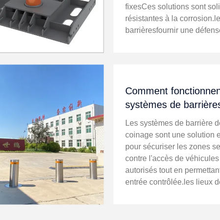
fixesCes solutions sont sol
résistantes à la corrosion.l
barrièresfournir une défens
permanente contre l'intrusi
véhicules non autorisés tou
assurant la sécurité des pi
Quels ...
Comment fonctionnen
systèmes de barrière
compensées : amélior
Les systèmes de barrière d
sécurité et le contrôle
coinage sont une solution e
d'accès
pour sécuriser les zones s
contre l'accès de véhicule
autorisés tout en permettan
entrée contrôlée.les lieux 
sécurité, grâce à leur capac
combiner sécurité et fonctio
Qu'est-ce qu'un système de 