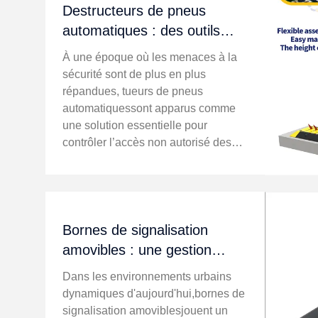
Destructeurs de pneus
automatiques : des outils
essentiels pour une sécurité
À une époque où les menaces à la
renforcée
sécurité sont de plus en plus
répandues, tueurs de pneus
automatiquessont apparus comme
une solution essentielle pour
contrôler l’accès non autorisé des
véhicules. Ces systèmes, souvent
appeléssystèmes de pointes de
pneus, sont conçus pour assurer
une dissuasion ...
Bornes de signalisation
amovibles : une gestion
efficace de la sécurité
Dans les environnements urbains
routière
dynamiques d'aujourd'hui,bornes de
signalisation amoviblesjouent un