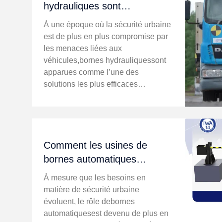
hydrauliques sont
essentielles à la sécurité
À une époque où la sécurité urbaine
urbaine moderne
est de plus en plus compromise par
les menaces liées aux
véhicules,bornes hydrauliquessont
apparues comme l’une des
solutions les plus efficaces
disponibles. Ces barrières
améliorent non seulement la
sécurité, mais offrent également une
flexibilité dans la gestion ...
Comment les usines de
bornes automatiques
redéfinissent les solutions de
À mesure que les besoins en
sécurité urbaine
matière de sécurité urbaine
évoluent, le rôle debornes
automatiquesest devenu de plus en