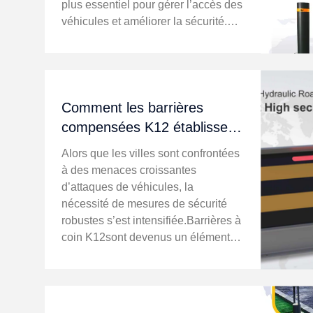
plus essentiel pour gérer l’accès des
véhicules et améliorer la sécurité.
Comprendre l'importance
defabricants de bornes
automatiqueset les capacités
deusines de barrières automatis...
Comment les barrières
compensées K12 établissent
de nouvelles normes en
Alors que les villes sont confrontées
matière de sécurité urbaine
à des menaces croissantes
d’attaques de véhicules, la
nécessité de mesures de sécurité
robustes s’est intensifiée.Barrières à
coin K12sont devenus un élément
essentiel de l’arsenal dessystèmes
d'atténuation des véhicules hostiles,
offrant une protection inégalée ...