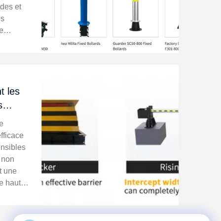
ides et
es
e
on de
t en
étons.
t les
s
er la
e
fficace
ensibles
s non
t une
de haute
ité à
nnalité.
...