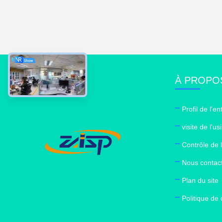
À PROPO
Profil de l'en
visite de l'us
Contrôle de l
Nous contac
Plan du site
Politique de 