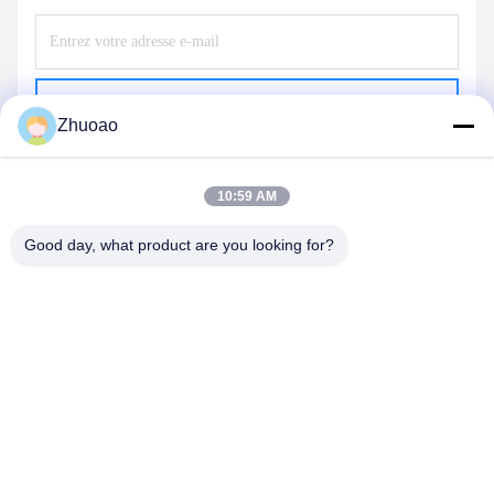
Envoyer
Zhuoao
10:59 AM
Good day, what product are you looking for?
BEIJING ZHUOAOSHIPENG TECHNOLOGY
CO., LTD.
service@cnzasp.com
86-138-10893981
Salle 2005, étage 20, bâtiment A, bâtiment Shagnlian, n° 4,