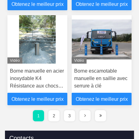
Obtenez le meilleur prix
Obtenez le meilleur prix
véhicule Adapté à
personnalisées pour un
plusieurs applications de
contrôle d'accès
sécurité
sécurisé
Vidéo
Vidéo
Borne manuelle en acier
Borne escamotable
inoxydable K4
manuelle en saillie avec
Résistance aux chocs
serrure à clé
Montage en surface
Obtenez le meilleur prix
Obtenez le meilleur prix
1
2
3
Contacts