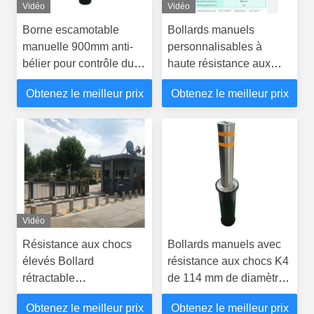
Vidéo
Vidéo
Borne escamotable
Bollards manuels
manuelle 900mm anti-
personnalisables à
bélier pour contrôle du
haute résistance aux
trafic
intempéries 600 ± 5 mm
Obtenez le meilleur prix
Obtenez le meilleur prix
de hauteur Finition en
poudre
Vidéo
Résistance aux chocs
Bollards manuels avec
élevés Bollard
résistance aux chocs K4
rétractable
de 114 mm de diamètre
manuellement 6 ± 1 mm
pour une sécurité
Obtenez le meilleur prix
Obtenez le meilleur prix
d'épaisseur pour la
d'installation intégrée