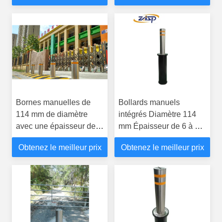
sécurité et la durabilité
Bornes manuelles de
Bollards manuels
114 mm de diamètre
intégrés Diamètre 114
avec une épaisseur de 6
mm Épaisseur de 6 à 30
à 30 mm et une
mm Offrant des solutions
Obtenez le meilleur prix
Obtenez le meilleur prix
résistance aux impacts
efficaces de sécurité et
K4 pour le contrôle
de régulation du trafic
d'accès des véhicules