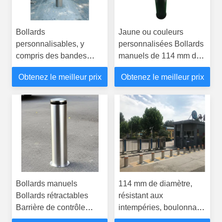
Bollards
Jaune ou couleurs
personnalisables, y
personnalisées Bollards
compris des bandes
manuels de 114 mm de
réfléchissantes pour la
diamètre et
Obtenez le meilleur prix
Obtenez le meilleur prix
visibilité, offrant des
caractéristiques de
solutions de sécurité
sécurité
dans les allées
piétonnes et les pistes
cyclables
Bollards manuels
114 mm de diamètre,
Bollards rétractables
résistant aux
Barrière de contrôle
intempéries, boulonnage
d'accès polyvalente pour
manuel aux couleurs