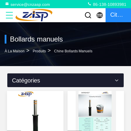
service@cnzasp.com
86-138-10893981
Citation
Bollards manuels
>
>
À La Maison
Produits
Chine Bollards Manuels
Catégories