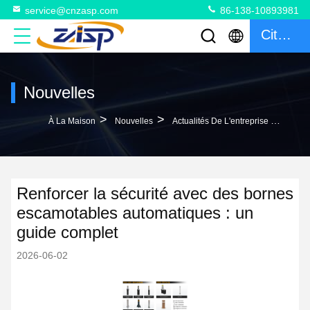
service@cnzasp.com
86-138-10893981
Citation
Nouvelles
>
>
À La Maison
Nouvelles
Actualités De L'entreprise Renforcer La Sécurité Avec Des Bornes Escamotables Automatiques : Un Guide Complet
Renforcer la sécurité avec des bornes
escamotables automatiques : un
guide complet
2026-06-02