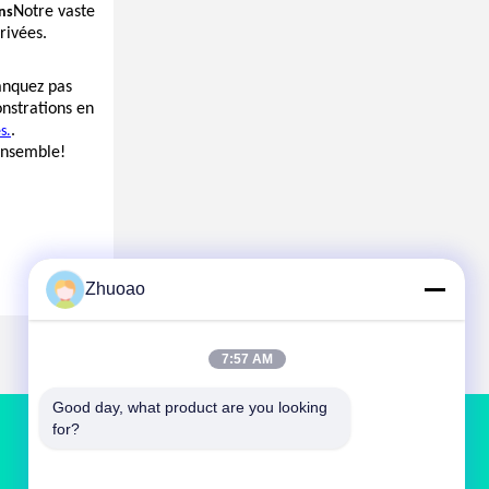
Notre vaste
ns
rivées.
anquez pas
onstrations en
.
s.
 ensemble!
Zhuoao
7:57 AM
Good day, what product are you looking 
for?
NOUS CONTACTER