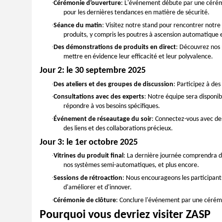
·
Cérémonie d'ouverture
: L'événement débute par une cérémon
pour les dernières tendances en matière de sécurité.
·
Séance du matin
: Visitez notre stand pour rencontrer not
produits, y compris les poutres à ascension automatique et
·
Des démonstrations de produits en direct
: Découvrez nos 
mettre en évidence leur efficacité et leur polyvalence.
Jour 2: le 30 septembre 2025
·
Des ateliers et des groupes de discussion
: Participez à de
·
Consultations avec des experts
: Notre équipe sera disponib
répondre à vos besoins spécifiques.
·
Événement de réseautage du soir
: Connectez-vous avec des 
des liens et des collaborations précieux.
Jour 3: le 1er octobre 2025
·
Vitrines du produit final
: La dernière journée comprendra de
nos systèmes semi-automatiques, et plus encore.
·
Sessions de rétroaction
: Nous encourageons les participants
d'améliorer et d'innover.
·
Cérémonie de clôture
: Conclure l'événement par une cérémon
Pourquoi vous devriez visiter ZASP