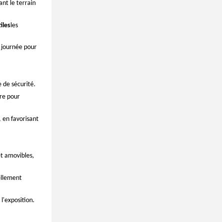
nt le terrain
iles
les
a journée pour
e de sécurité.
ure pour
, en favorisant
et amovibles,
ellement
l'exposition.