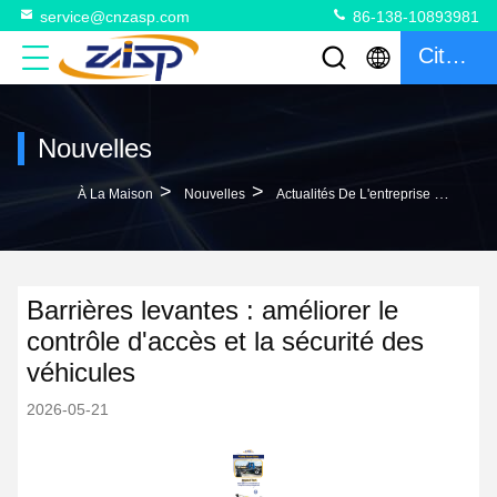
service@cnzasp.com
86-138-10893981
Citation
Nouvelles
>
>
À La Maison
Nouvelles
Actualités De L'entreprise Barrières Levantes : Améliorer Le Contrôle D'accès Et La Sécurité Des Véhicules
Barrières levantes : améliorer le
contrôle d'accès et la sécurité des
véhicules
2026-05-21