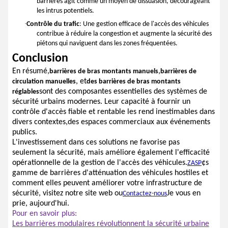
barrières agit comme un moyen de dissuasion, décourageant
les intrus potentiels.
·
Contrôle du trafic
: Une gestion efficace de l'accès des véhicules
contribue à réduire la congestion et augmente la sécurité des
piétons qui naviguent dans les zones fréquentées.
Conclusion
En résumé,
,
barrières de bras montants manuels
barrières de
, et
circulation manuelles
des barrières de bras montants
sont des composantes essentielles des systèmes de
réglables
sécurité urbains modernes. Leur capacité à fournir un
contrôle d'accès fiable et rentable les rend inestimables dans
divers contextes,des espaces commerciaux aux événements
publics.
L'investissement dans ces solutions ne favorise pas
seulement la sécurité, mais améliore également l'efficacité
opérationnelle de la gestion de l'accès des véhicules.
¢s
ZASP
gamme de barrières d'atténuation des véhicules hostiles et
comment elles peuvent améliorer votre infrastructure de
sécurité, visitez notre site web ou
Je vous en
Contactez-nous
prie, aujourd'hui.
Pour en savoir plus:
Les barrières modulaires révolutionnent la sécurité urbaine