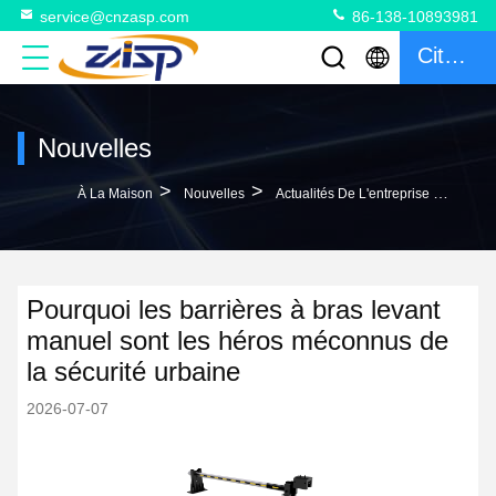
service@cnzasp.com
86-138-10893981
Citation
Nouvelles
>
>
À La Maison
Nouvelles
Actualités De L'entreprise Pourquoi Les Barrières À Bras Levant Manuel Sont Les Héros Méconnus De La Sécurité Urbaine
Pourquoi les barrières à bras levant
manuel sont les héros méconnus de
la sécurité urbaine
2026-07-07