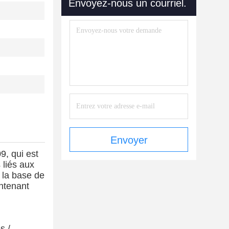
Envoyez-nous un courriel.
Envoyer
9, qui est
 liés aux
t la base de
intenant
s /