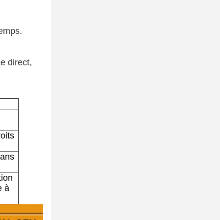
temps.
e direct,
oits
dans
tion
e à