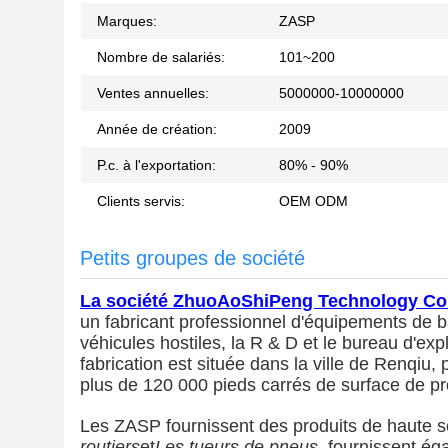
Marques:
ZASP
Nombre de salariés:
101~200
Ventes annuelles:
5000000-10000000
Année de création:
2009
P.c. à l'exportation:
80% - 90%
Clients servis:
OEM ODM
Petits groupes de société
La société ZhuoAoShiPeng Technology Co., 
un fabricant professionnel d'équipements de bar
véhicules hostiles, la R & D et le bureau d'expl
fabrication est située dans la ville de Renqiu
plus de 120 000 pieds carrés de surface de pr
Les ZASP fournissent des produits de haute s
routiers
et
Les tueurs de pneus
, fournissent ég