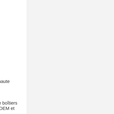
haute
 boîtiers
e OEM et