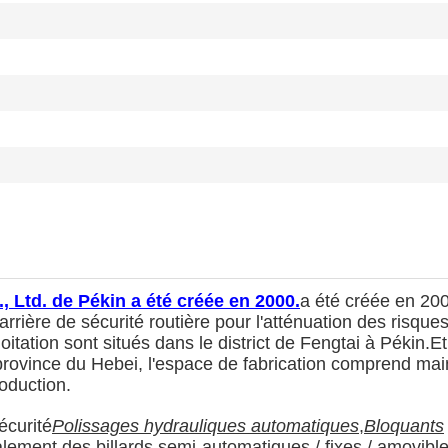
Ltd. de Pékin a été créée en 2000.
a été créée en 200
rière de sécurité routière pour l'atténuation des risques
oitation sont situés dans le district de Fengtai à Pékin.E
, province du Hebei, l'espace de fabrication comprend ma
oduction.
écurité
Polissages hydrauliques automatiques
,
Bloquants
alement des billards semi-automatiques / fixes / amovible