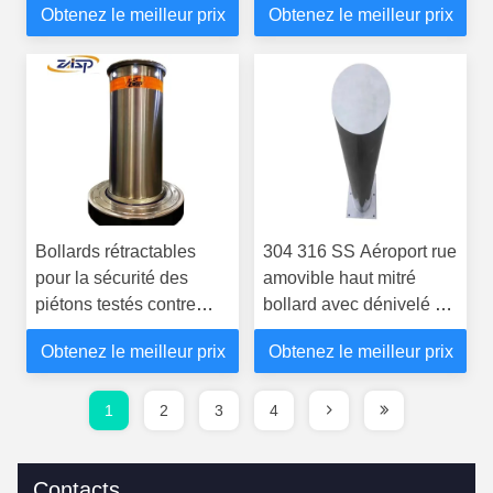
Obtenez le meilleur prix
Obtenez le meilleur prix
d'accès aux passages
Bollards rétractables
304 316 SS Aéroport rue
pour la sécurité des
amovible haut mitré
piétons testés contre
bollard avec dénivelé et
l'impact du bélier
pente réfléchissante
Obtenez le meilleur prix
Obtenez le meilleur prix
1
2
3
4
Contacts