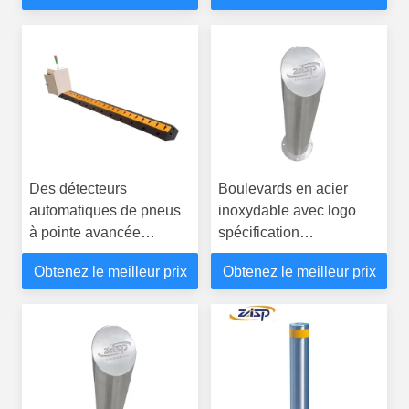
client
Des détecteurs
Boulevards en acier
automatiques de pneus
inoxydable avec logo
à pointe avancée
spécification
certifiés ISO9001 2008
personnalisée
Obtenez le meilleur prix
Obtenez le meilleur prix
CE avec télécommande