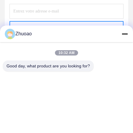
Envoyer
Zhuoao
10:32 AM
Good day, what product are you looking for?
BEIJING ZHUOAOSHIPENG TECHNOLOGY
CO., LTD.
service@cnzasp.com
86-138-10893981
Salle 2005, étage 20, bâtiment A, bâtiment Shagnlian, n° 4,