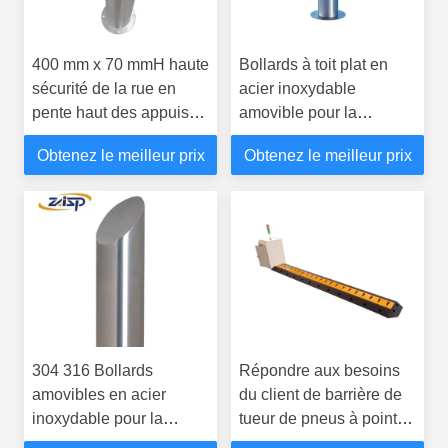
400 mm x 70 mmH haute
Bollards à toit plat en
sécurité de la rue en
acier inoxydable
pente haut des appuis
amovible pour la
La solution de protection
protection du périmètre
Obtenez le meilleur prix
Obtenez le meilleur prix
ultime
304 316 Bollards
Répondre aux besoins
amovibles en acier
du client de barrière de
inoxydable pour la
tueur de pneus à pointe
sécurité des piétons
lourde pour le contrôle