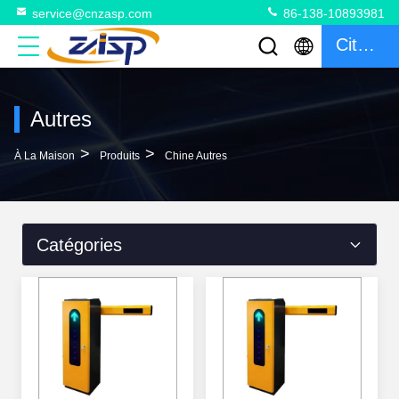
service@cnzasp.com
86-138-10893981
Citation
Autres
>
>
À La Maison
Produits
Chine Autres
Catégories