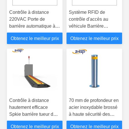
Contrôle à distance
Système RFID de
220VAC Porte de
contrôle d'accès au
barrière automatique à
véhicule Barrière
décharge lourde pour un
routière pour le système
Obtenez le meilleur prix
Obtenez le meilleur prix
parking ZASP-DZ117
de stationnement
Barrière de porte à
rampe
Contrôle à distance
70 mm de profondeur en
hautement efficace
acier inoxydable brossé
Spkie barrière tueur de
à haute sécurité des
pneus répondre aux
billards de rue pour la
Obtenez le meilleur prix
Obtenez le meilleur prix
besoins de tension du
sécurité des piétons