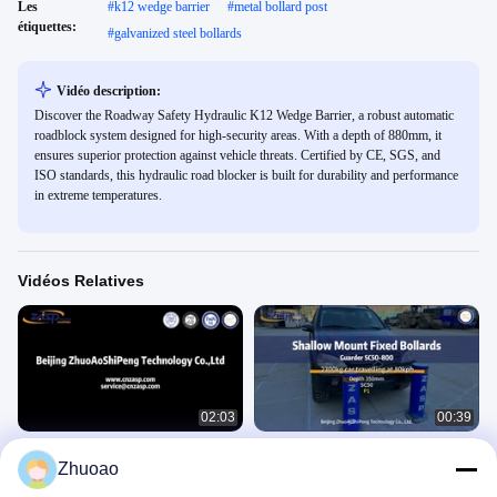
Les
#
k12 wedge barrier
#
metal bollard post
étiquettes:
#
galvanized steel bollards
Vidéo description:
Discover the Roadway Safety Hydraulic K12 Wedge Barrier, a robust automatic
roadblock system designed for high-security areas. With a depth of 880mm, it
ensures superior protection against vehicle threats. Certified by CE, SGS, and
ISO standards, this hydraulic road blocker is built for durability and performance
in extreme temperatures.
Vidéos Relatives
02:03
00:39
Propriété sécurisée 3.8s Temps de
Le détecteur SC50-800 Bollards fixes
Zhuoao
montée Bollards de sécurité
Vidéo D'essai D'impact
hydrauliques avec lumière LED
Vidéo D'essai D'impact
February 28, 2025