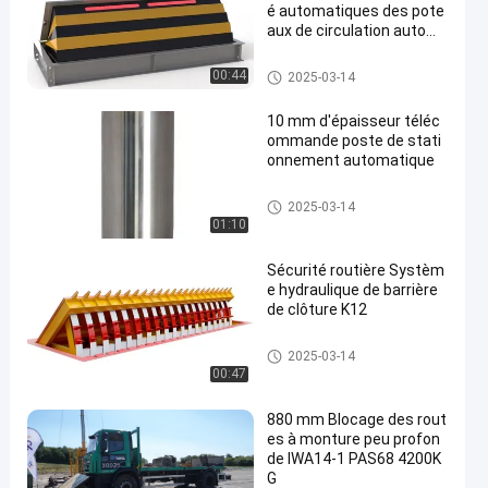
é automatiques des pote
aux de circulation autom
atiques
Autres
00:44
2025-03-14
10 mm d'épaisseur téléc
ommande poste de stati
onnement automatique
Autres
2025-03-14
01:10
Sécurité routière Systèm
e hydraulique de barrière
de clôture K12
Autres
2025-03-14
00:47
880 mm Blocage des rout
es à monture peu profon
de IWA14-1 PAS68 4200K
G