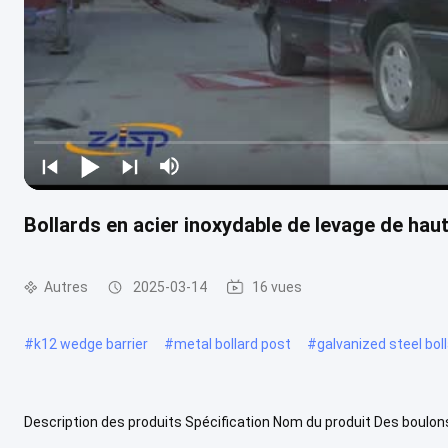
Bollards en acier inoxydable de levage de haut
Autres
2025-03-14
16 vues
#
k12 wedge barrier
#
metal bollard post
#
galvanized steel bol
Description des produits Spécification Nom du produit Des boulon
Dimension du produit Φ400 x H1150 mm Diamètre du cylindre 217 