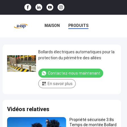
MAISON
PRODUITS
LE SPECTACLE VR
À PROPOS DE NOUS
Bollards électriques automatiques pour la
Bollards
protection du périmètre des allées
électriques
VISITE DE L'USINE
automatiques
Contactez-nous maintenant
CONTRÔLE QUALITÉ
pour
En savoir plus
la
CONTACTEZ-NOUS
protection
du
NOUVELLES
CAS
Vidéos relatives
périmètre
des
Propriété sécurisée 3.8s
allées
Temps de montée Bollard