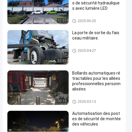
Contactez-
s de sécurité hydraulique
s avec lumière LED
nous
Bornes
2025-
6
Bornes automatiques
automatiques
03-13
vues
02:03
maintenant
2025-06-25
Partager
La porte de sortie du fais
#
ceau militaire.
hydraulic
security
Porte à faisceau ascendant
2025-04-27
bollards
#
02:03
remote
Bollards automatiques ré
control
tractables pour les allées
bollards
professionnelles personn
#
alisées
retractable
driveway
Bornes automatiques
00:10
2025-03-13
bollards
Automatisation des post
es de sécurité de montée
des véhicules
S