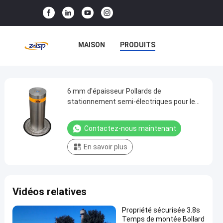
MAISON
PRODUITS
LE SPECTACLE VR
À PROPOS DE NOUS
6 mm d'épaisseur Pollards de
6
stationnement semi-électriques pour le
mm
stationnement CE SGS ISO9001 certifié
VISITE DE L'USINE
d'épaisseur
Contactez-nous maintenant
CONTRÔLE QUALITÉ
Pollards
En savoir plus
de
CONTACTEZ-NOUS
stationnement
semi-
NOUVELLES
CAS
Vidéos relatives
électriques
pour
Propriété sécurisée 3.8s
le
Temps de montée Bollard