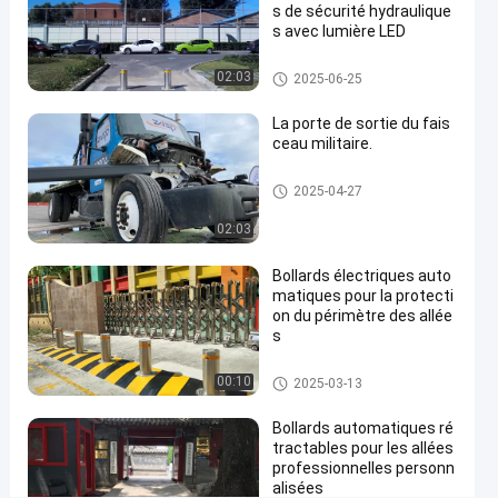
s de sécurité hydraulique
stationnement
s avec lumière LED
CE
Bornes automatiques
02:03
2025-06-25
SGS
ISO9001
La porte de sortie du fais
ceau militaire.
certifié
Contactez-
Porte à faisceau ascendant
2025-04-27
nous
Bornes
2025-
02:03
automatiques
03-13
maintenant
Partager
Bollards électriques auto
#
matiques pour la protecti
hydraulic
on du périmètre des allée
security
s
bollards
Bornes automatiques
#
00:10
2025-03-13
remote
Bollards automatiques ré
control
tractables pour les allées
bollards
professionnelles personn
#
alisées