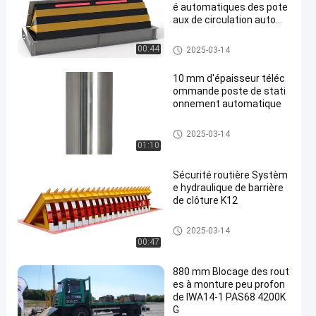
é automatiques des pote
aux de circulation autom
atiques
Autres
00:44
2025-03-14
10 mm d'épaisseur téléc
ommande poste de stati
onnement automatique
Autres
2025-03-14
01:10
Sécurité routière Systèm
e hydraulique de barrière
de clôture K12
Autres
2025-03-14
00:47
880 mm Blocage des rout
es à monture peu profon
de IWA14-1 PAS68 4200K
G