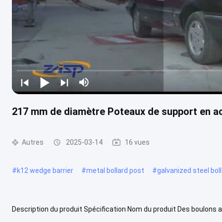
217 mm de diamètre Poteaux de support en ac
Autres
2025-03-14
16 vues
#
k12 wedge barrier
#
metal bollard post
#
galvanized steel bol
Description du produit Spécification Nom du produit Des boulons 
du produit Φ400 x H1150 mm Diamètre du cylindre 217 mm Hauteur