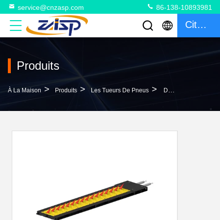
service@cnzasp.com
86-138-10893981
Citation
Produits
>
>
>
À La Maison
Produits
Les Tueurs De Pneus
Dispositif De Blocage De Pneus Électromécanique Avec Conception Modulaire Et Hauteur De Lame De 110 Mm Pour Des Solutions De Sécurité Flexibles