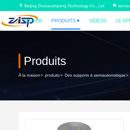
Beijing Zhuoaoshipeng Technology Co., Ltd.
servi
MAISON
PRODUITS
VIDÉOS
LE SP
Produits
À la maison
>
produits
>
Des supports à semiautomatique
>