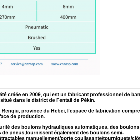
é créée en 2009, qui est un fabricant professionnel de bar
 situé dans le district de Fentail de Pékin.
 de Renqiu, province du Hebei, l'espace de fabrication compr
face de production.
curité des boulons hydrauliques automatiques, des boulons 
s de pneus,fournissent également des boulons semi-
tractables manuellement/porte coulissante/tourniquets/clô