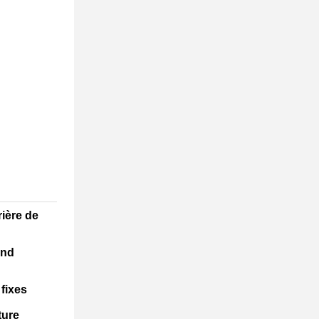
rière de
end
fixes
9:26 PM
ture