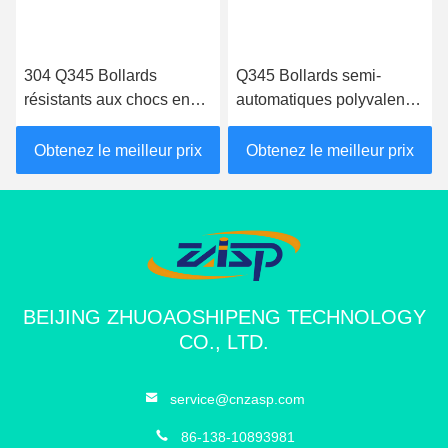
304 Q345 Bollards
Q345 Bollards semi-
résistants aux chocs en
automatiques polyvalents
acier au carbone
de 325 mm de diamètre,
facile à utiliser
Obtenez le meilleur prix
Obtenez le meilleur prix
BEIJING ZHUOAOSHIPENG TECHNOLOGY
CO., LTD.
service@cnzasp.com
86-138-10893981