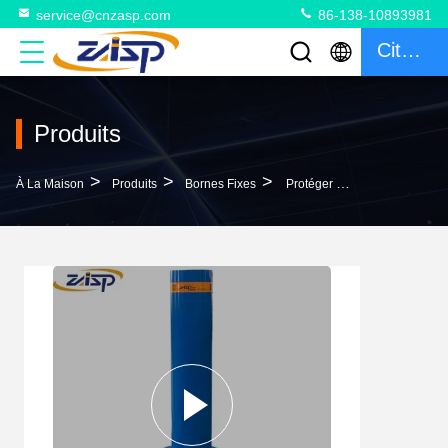
service@cnzasp.com
86-138-10893981
Citation
Produits
>
>
>
À La Maison
Produits
Bornes Fixes
Protéger Le Périmètre Des Bâtiments Anti-Ram Pour Les Allées K4