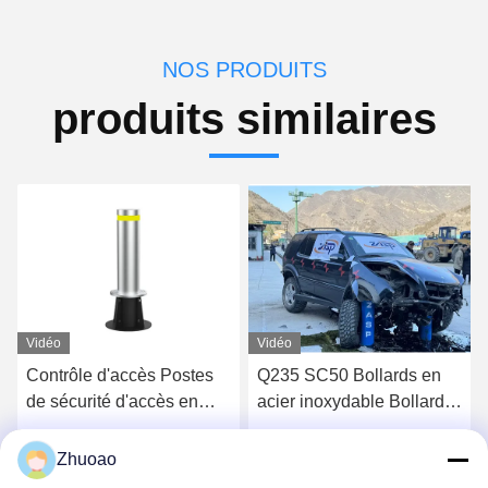
NOS PRODUITS
produits similaires
Vidéo
Vidéo
Q235 SC50 Bollards en
450 mm de profondeur
acier inoxydable Bollards
bleu M30 poste de
fixes pour le contrôle
sécurité télescopique
d'accès
Obtenez le meilleur prix
Obtenez le meilleur prix
Zhuoao