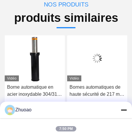
NOS PRODUITS
produits similaires
Vidéo
Vidéo
Borne automatique en
Bornes automatiques de
acier inoxydable 304/316,
haute sécurité de 217 mm
indice IP68, avec une
de diamètre, indice IP68,
hauteur de 600 mm à
pour allées et zones de
Obtenez le meilleur prix
Obtenez le meilleur prix
Zhuoao
1000 mm pour la sécurité
stationnement
hydraulique
7:50 PM