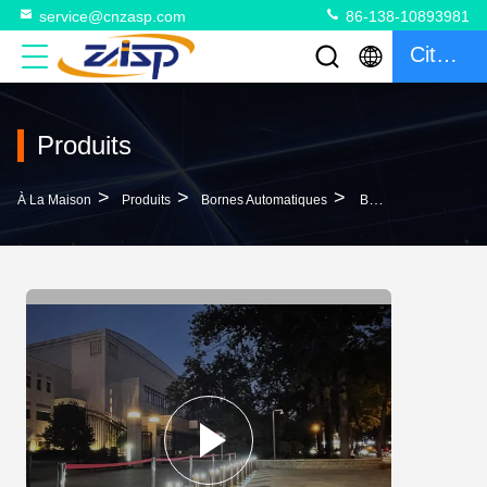
service@cnzasp.com
86-138-10893981
Citation
Produits
>
>
>
À La Maison
Produits
Bornes Automatiques
Bornes Escamotables Automatiques En Acier Inoxydable Avec Indice IP68 Et Éclairage LED Pour Une Sécurité Renforcée