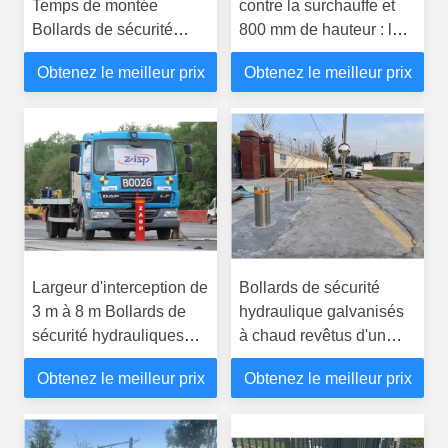
Temps de montée
contre la surchauffe et
Bollards de sécurité
800 mm de hauteur : la
hydrauliques avec
combinaison parfaite
Obtenez le meilleur prix
Obtenez le meilleur prix
lumière LED
pour la sécurité des
bornes hydrauliques
Largeur d'interception de
Bollards de sécurité
3 m à 8 m Bollards de
hydraulique galvanisés
sécurité hydrauliques
à chaud revêtus d'un
avec IP68 Construction
revêtement de
Obtenez le meilleur prix
Obtenez le meilleur prix
en acier inoxydable
puissance robuste
étanche pour le contrôle
Contrôle d'accès au
du trafic
véhicule Solutions