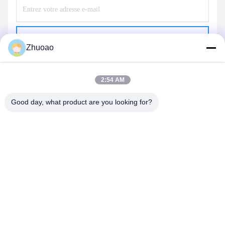
Envoyer
Zhuoao
2:54 AM
Good day, what product are you looking for?
BEIJING ZHUOAOSHIPENG TECHNOLOGY
CO., LTD.
service@cnzasp.com
86-138-10893981
Salle 2005, étage 20, bâtiment A, bâtiment Shagnlian, n° 4,
rue Fufeng, Pékin, Chine