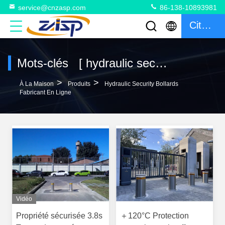
service@cnzasp.com
86-138-10893981
Citation
Mots-clés [ hydraulic security bollards ] correspondance 120 produits
>
>
À La Maison
Produits
Hydraulic Security Bollards
Fabricant En Ligne
Vidéo
Propriété sécurisée 3.8s
＋120°C Protection