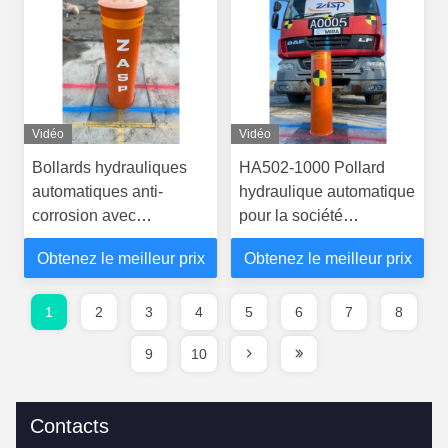
Vidéo
Vidéo
Bollards hydrauliques
HA502-1000 Pollard
automatiques anti-
hydraulique automatique
corrosion avec
pour la société
certification PAS 68 Amp
ZhuoAoShiPeng
Obtenez le meilleur prix
Obtenez le meilleur prix
IWA 14-1
Technology Co. Ltd.
1
2
3
4
5
6
7
8
9
10
Contacts