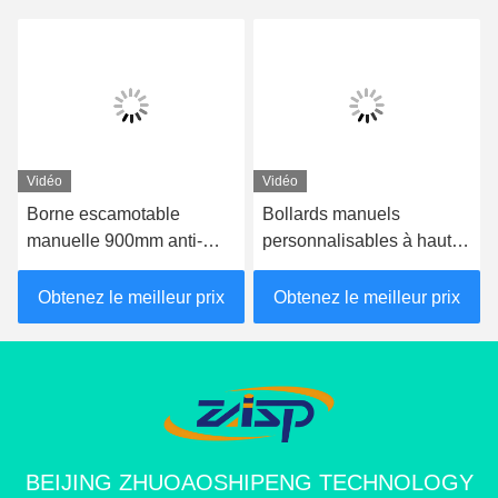
Vidéo
Vidéo
Borne escamotable
Bollards manuels
manuelle 900mm anti-
personnalisables à haute
bélier pour contrôle du
résistance aux
trafic
intempéries 600 ± 5 mm
Obtenez le meilleur prix
Obtenez le meilleur prix
de hauteur Finition en
poudre
BEIJING ZHUOAOSHIPENG TECHNOLOGY