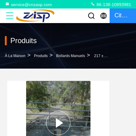
service@cnzasp.com
86-138-10893981
Citation
Produits
>
>
>
À La Maison
Produits
Bollards Manuels
217 ± 1 Mm De Diamètre, Support Manuel, Solution Personnalisable Pour Le Contrôle D'accès Personnalisé