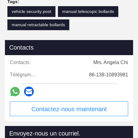
Tags:
vehicle security post
manual telescopic bollards
manual retractable bollards
Contacts
Contacts:
Mrs. Angela Chi
Télégramme:
86-138-10893981
Contactez-nous maintenant
Envoyez-nous un courriel.