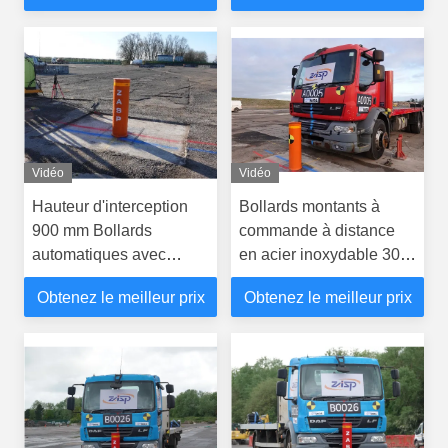
Vidéo
Vidéo
Hauteur d'interception
Bollards montants à
900 mm Bollards
commande à distance
automatiques avec
en acier inoxydable 304
traitement anticorrosion
pour des performances
Obtenez le meilleur prix
Obtenez le meilleur prix
et épaisseur de cylindre
durables et une
de 10 ± 1 mm
consommation d'énergie
de 300 W