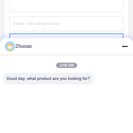
Envoyer
Zhuoao
2:59 AM
Good day, what product are you looking for?
BEIJING ZHUOAOSHIPENG TECHNOLOGY
CO., LTD.
service@cnzasp.com
86-138-10893981