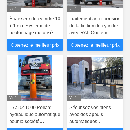
Vidéo
Vidéo
Épaisseur de cylindre 10
Traitement anti-corrosion
± 1 mm Système de
de la finition du cylindre
boulonnage motorisé
avec RAL Couleur
Traitement anticorrosion
Bollards à élévation
Obtenez le meilleur prix
Obtenez le meilleur prix
et finition de couleur
automatique
RAL
1067mm*792mm*1550mm
Vidéo
Vidéo
HA502-1000 Pollard
Sécurisez vos biens
hydraulique automatique
avec des appuis
pour la société
automatiques
ZhuoAoShiPeng
400*H1150mm