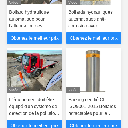
Vidéo
Vidéo
Bollard hydraulique
Bollards hydrauliques
automatique pour
automatiques anti-
l'atténuation des
corrosion avec
véhicules hostiles et la
certification PAS 68 Amp
Obtenez le meilleur prix
Obtenez le meilleur prix
protection contre le
IWA 14-1
terrorisme
Vidéo
Vidéo
L'équipement doit être
Parking certifié CE
équipé d'un système de
ISO9001-2015 Bollards
détection de la pollution
rétractables pour le
atmosphérique.
parking 1 an de garantie
Obtenez le meilleur prix
Obtenez le meilleur prix