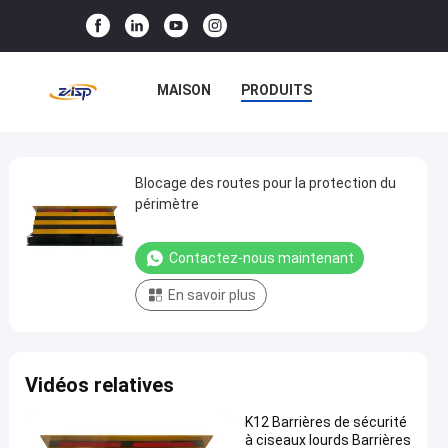
MAISON
PRODUITS
LE SPECTACLE VR
À PROPOS DE NOUS
Blocage des routes pour la protection du
Blocage
périmètre
des
VISITE DE L'USINE
routes
Contactez-nous maintenant
CONTRÔLE QUALITÉ
pour
En savoir plus
la
CONTACTEZ-NOUS
protection
du
NOUVELLES
CAS
Vidéos relatives
périmètre
Contactez-
Produits
K12 Barrières de sécurité
nous
soumis à
2025-
25
à ciseaux lourds Barrières