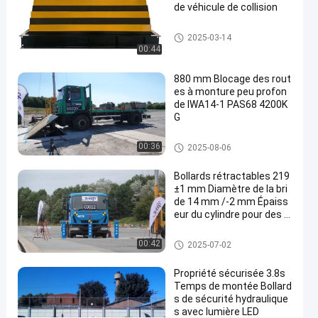
de véhicule de collision
des essais
03-14
vues
maintenant
Partager
d'impact
Produits soumis à des essais
2025-03-14
#
d'impact
00:44
hydraulic
wedge
880 mm Blocage des rout
es à monture peu profon
barrier
#
de IWA14-1 PAS68 4200K
G
vehicle
road
dresseurs de route
00:36
2025-08-06
blocker
#
Bollards rétractables 219
crash
±1 mm Diamètre de la bri
rated
de 14 mm /-2 mm Épaiss
eur du cylindre pour des s
road
olutions de sécurité polyv
blocker
alentes
Bollants amovibles
00:42
2025-07-02
Propriété sécurisée 3.8s
D
Temps de montée Bollard
e
s de sécurité hydraulique
s
s avec lumière LED
Laissez