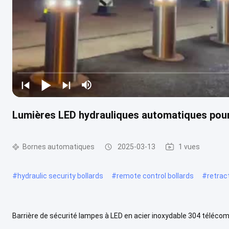
Lumières LED hydrauliques automatiques pour
Bornes automatiques
2025-03-13
1 vues
#
hydraulic security bollards
#
remote control bollards
#
retrac
Barrière de sécurité lampes à LED en acier inoxydable 304 téléc
Série de produits Produits connexes Des boulons automatiques Fam