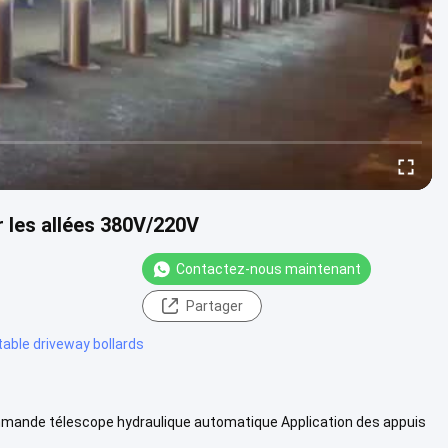
 les allées 380V/220V
Contactez-nous maintenant
Partager
table driveway bollards
ommande télescope hydraulique automatique Application des appuis
illes de...
Vue davantage