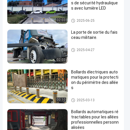
s de sécurité hydraulique
s avec lumière LED
Bornes automatiques
02:03
2025-06-25
La porte de sortie du fais
ceau militaire.
Porte à faisceau ascendant
2025-04-27
02:03
Bollards électriques auto
matiques pour la protecti
on du périmètre des allée
s
Bornes automatiques
00:10
2025-03-13
Bollards automatiques ré
tractables pour les allées
professionnelles personn
alisées