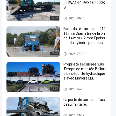
Contactez-
de IWA14-1 PAS68 4200K
G
nous
dresseurs
2025-
25
dresseurs de route
de route
03-13
vues
00:36
maintenant
2025-08-06
Partager
Bollards rétractables 219
#
±1 mm Diamètre de la bri
road
de 14 mm /-2 mm Épaiss
blocker
eur du cylindre pour des s
olutions de sécurité polyv
system
alentes
#
Bollants amovibles
00:42
2025-07-02
mobile
Propriété sécurisée 3.8s
road
Temps de montée Bollard
blocker
s de sécurité hydraulique
#
s avec lumière LED
wedge
barrier
Bornes automatiques
02:03
2025-06-25
system
La porte de sortie du fais
ceau militaire.
E
Porte à faisceau ascendant
2025-04-27