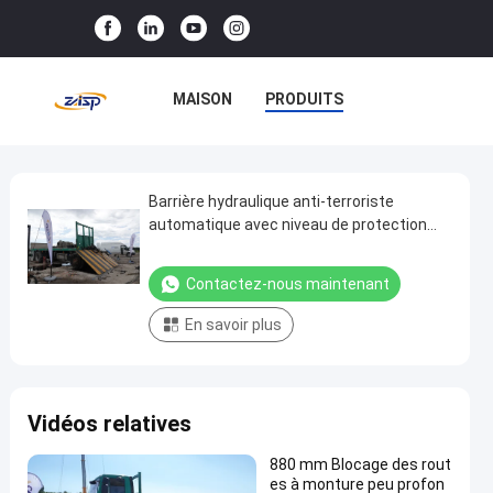
MAISON
PRODUITS
LE SPECTACLE VR
À PROPOS DE NOUS
Barrière hydraulique anti-terroriste
Barrière
automatique avec niveau de protection
hydraulique
IP68
VISITE DE L'USINE
anti-
Contactez-nous maintenant
CONTRÔLE QUALITÉ
terroriste
En savoir plus
automatique
CONTACTEZ-NOUS
avec
niveau
NOUVELLES
CAS
Vidéos relatives
de
protection
880 mm Blocage des rout
IP68
es à monture peu profon