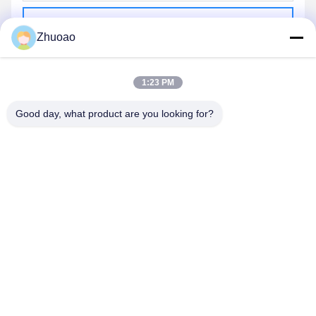
Envoyer
Zhuoao
1:23 PM
Good day, what product are you looking for?
BEIJING ZHUOAOSHIPENG TECHNOLOGY
CO., LTD.
service@cnzasp.com
86-138-10893981
Salle 2005, étage 20, bâtiment A, bâtiment Shagnlian, n° 4,
rue Fufeng, Pékin, Chine