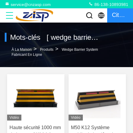
service@cnzasp.com
86-138-10893981
Citation
Mots-clés [ wedge barrier system ] correspondance 44 produits
>
>
À La Maison
Produits
Wedge Barrier System
Fabricant En Ligne
Vidéo
Vidéo
Haute sécurité 1000 mm
M50 K12 Système