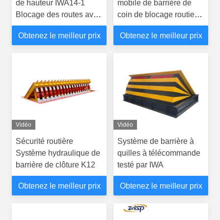
de hauteur IWA14-1
mobile de barrière de
Blocage des routes avec
coin de blocage routier
système de barrière de
testé par IWA PAS
Obtenez le meilleur prix
Obtenez le meilleur prix
coin de traitement
anticorrosion
Vidéo
Vidéo
Sécurité routière
Système de barrière à
Système hydraulique de
quilles à télécommande
barrière de clôture K12
testé par IWA
Obtenez le meilleur prix
Obtenez le meilleur prix