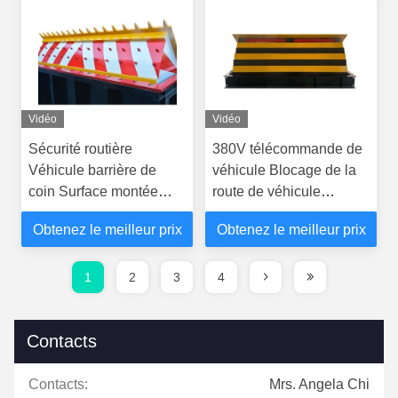
Vidéo
Vidéo
Sécurité routière
380V télécommande de
Véhicule barrière de
véhicule Blocage de la
coin Surface montée
route de véhicule
Blocage routier 3M-6M
Barrière de coinage
Obtenez le meilleur prix
Obtenez le meilleur prix
Rated Crash
1
2
3
4
Contacts
Contacts:
Mrs. Angela Chi