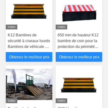
Vidéo
Vidéo
K12 Barrières de
650 mm de hauteur K12
sécurité à ciseaux lourds
barrière de coin pour la
Barrières de véhicule de
protection du périmètre
collision
3M-6M longueur
Obtenez le meilleur prix
Obtenez le meilleur prix
Vidéo
Vidéo