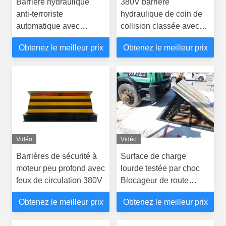
Barrière hydraulique
380V barrière
anti-terroriste
hydraulique de coin de
automatique avec
collision classée avec
niveau de protection
les feux de circulation
Obtenez le meilleur prix
Obtenez le meilleur prix
IP68
Vidéo
Vidéo
Barrières de sécurité à
Surface de charge
moteur peu profond avec
lourde testée par choc
feux de circulation 380V
Blocageur de route
hydraulique
Obtenez le meilleur prix
Obtenez le meilleur prix