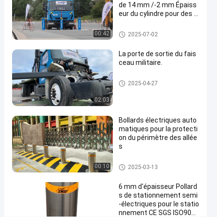
de 14 mm /-2 mm Épaiss
contrôle
eur du cylindre pour des s
olutions de sécurité polyv
d'accès
Contactez-
alentes
Bollants amovibles
00:42
2025-07-02
nous
bornes
2025-
124
La porte de sortie du fais
fixes
03-13
vues
maintenant
ceau militaire.
Partager
Porte à faisceau ascendant
#
2025-04-27
root
02:03
fixed
bollard
Bollards électriques auto
#
matiques pour la protecti
parking
on du périmètre des allée
s
lot
bollards
Bornes automatiques
00:10
2025-03-13
#
stainless
6 mm d'épaisseur Pollard
steel
s de stationnement semi
bollards
-électriques pour le statio
nnement CE SGS ISO9001