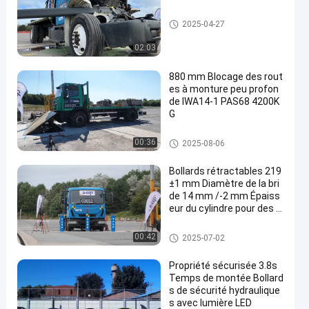
Porte à faisceau ascendant
2025-04-27
02:03
880 mm Blocage des rout
es à monture peu profon
de IWA14-1 PAS68 4200K
G
dresseurs de route
00:36
2025-08-06
Bollards rétractables 219
±1 mm Diamètre de la bri
de 14 mm /-2 mm Épaiss
eur du cylindre pour des s
olutions de sécurité polyv
alentes
Bollants amovibles
00:42
2025-07-02
Propriété sécurisée 3.8s
Temps de montée Bollard
s de sécurité hydraulique
s avec lumière LED