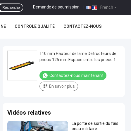
Demande de soumission
|
French
Recherche
INE
CONTRÔLE QUALITÉ
CONTACTEZ-NOUS
110 mm Hauteur de lame Détructeurs de
pneus 125 mm Espace entre les pneus 10
mm Épaisseur de la plaque supérieure en
acier Q235
Contactez-nous maintenant
En savoir plus
Vidéos relatives
La porte de sortie du fais
ceau militaire.