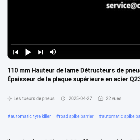
110 mm Hauteur de lame Détructeurs de pneu
Épaisseur de la plaque supérieure en acier Q2
Les tueurs de pneus
2025-04-27
22 vues
#
automatic tyre killer
#
road spike barrier
#
automatic spike ba