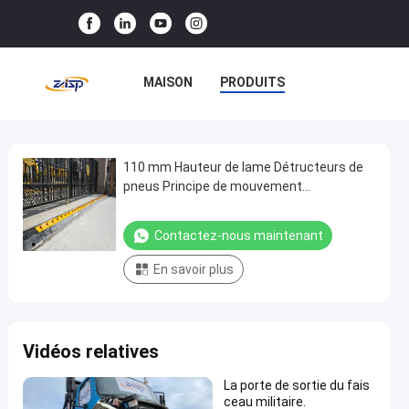
MAISON
PRODUITS
LE SPECTACLE VR
À PROPOS DE NOUS
110 mm Hauteur de lame Détructeurs de
110
pneus Principe de mouvement
mm
électromécanique et épaisseur de plaque
VISITE DE L'USINE
Hauteur
supérieure de 10 mm
Contactez-nous maintenant
CONTRÔLE QUALITÉ
de
En savoir plus
lame
CONTACTEZ-NOUS
Détructeurs
de
NOUVELLES
CAS
Vidéos relatives
pneus
Principe
La porte de sortie du fais
de
ceau militaire.