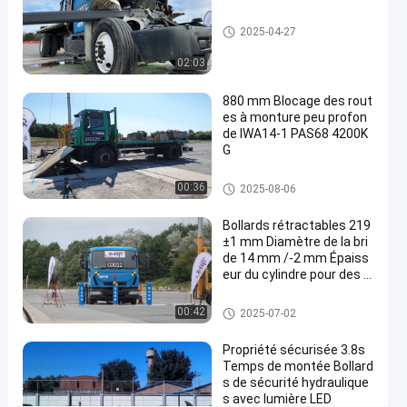
mouvement
Porte à faisceau ascendant
2025-04-27
électromécanique
02:03
et
épaisseur
880 mm Blocage des rout
es à monture peu profon
de
de IWA14-1 PAS68 4200K
plaque
G
supérieure
dresseurs de route
00:36
2025-08-06
de
10
Bollards rétractables 219
±1 mm Diamètre de la bri
mm
de 14 mm /-2 mm Épaiss
Contactez-
eur du cylindre pour des s
Les
nous
olutions de sécurité polyv
tueurs
2025-
22
alentes
Bollants amovibles
00:42
2025-07-02
de
04-27
vues
maintenant
Partager
pneus
Propriété sécurisée 3.8s
#
Temps de montée Bollard
automatic
s de sécurité hydraulique
s avec lumière LED
tyre killer