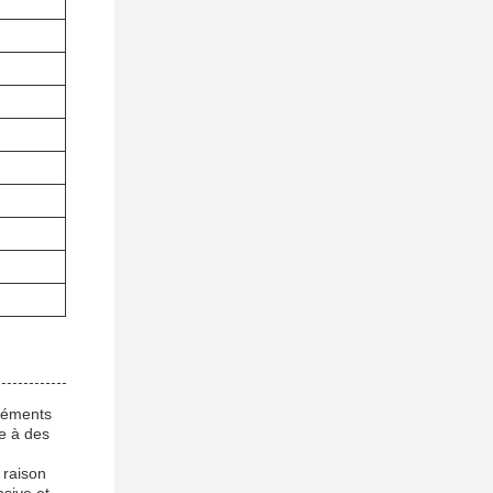
éléments
re à des
 raison