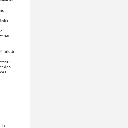
nsive et
ons
fiable
de
nt les
tails de
ocessus
er des
nces
 la