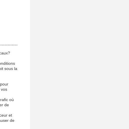
ocaux?
onditions
it sous la
 pour
 vos
rafic où
er de
ceur et
causer de