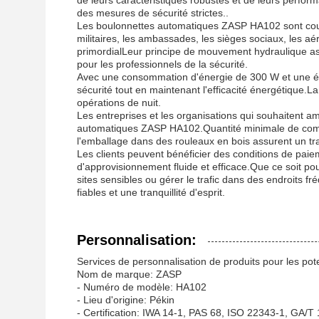
de leurs caractéristiques robustes et de leurs perform
des mesures de sécurité strictes..
Les boulonnettes automatiques ZASP HA102 sont cour
militaires, les ambassades, les sièges sociaux, les aér
primordialLeur principe de mouvement hydraulique assu
pour les professionnels de la sécurité.
Avec une consommation d'énergie de 300 W et une ép
sécurité tout en maintenant l'efficacité énergétique.La 
opérations de nuit.
Les entreprises et les organisations qui souhaitent am
automatiques ZASP HA102.Quantité minimale de comm
l'emballage dans des rouleaux en bois assurent un tra
Les clients peuvent bénéficier des conditions de paie
d'approvisionnement fluide et efficace.Que ce soit po
sites sensibles ou gérer le trafic dans des endroits
fiables et une tranquillité d'esprit.
Personnalisation:
Services de personnalisation de produits pour les 
Nom de marque: ZASP
- Numéro de modèle: HA102
- Lieu d'origine: Pékin
- Certification: IWA 14-1, PAS 68, ISO 22343-1, GA/T 