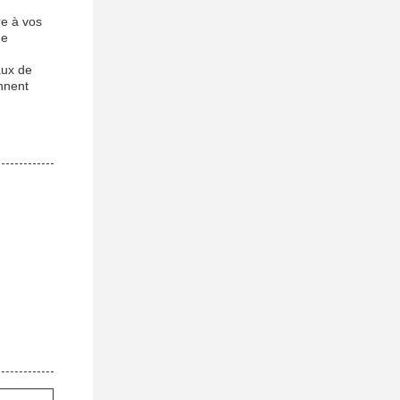
re à vos
ne
aux de
ennent