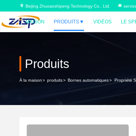
Beijing Zhuoaoshipeng Technology Co., Ltd.
servi
MAISON
PRODUITS
VIDÉOS
LE SP
Produits
À la maison
>
produits
>
Bornes automatiques
>
Propriété 