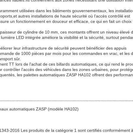
ances fiables.Ils conviennent aux zones nécessitant une utilisation inte
amment utilisées dans les bâtiments gouvernementaux, les installati
oports,et autres installations de haute sécurité où l'accès contrôlé est
re un fonctionnement en douceur et efficace, ce qui en fait un choix 
aisseur de cylindre de 10 mm, ces montants offrent un niveau élevé 
lumière LED intégrée améliore la visibilité et la sécurité, surtout penda
éliorer leur infrastructure de sécurité peuvent bénéficier des appuis
ande de 1000 pièces par mois pour les commandes en vrac, et les dé
nsport sûr.
ment TT lors de l'achat de ces billards automatiques, ce qui rend le pr
ur contrôler l'accès des véhicules dans les zones urbaines, pour protég
 fréquentés, les palettes automatiques ZASP HA102 offrent des performa
poteaux automatiques ZASP (modèle HA102)
1343-2016 Les produits de la catégorie 1 sont certifiés conformément à