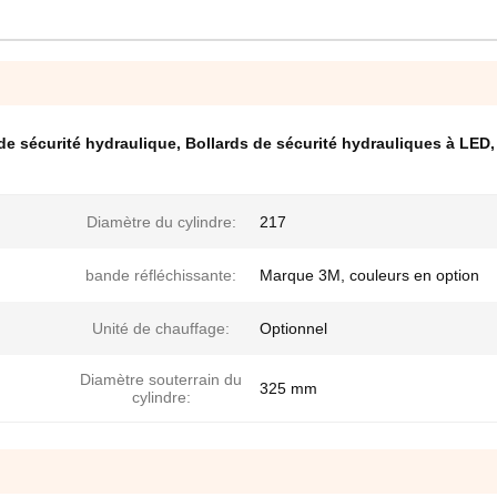
de sécurité hydraulique
,
Bollards de sécurité hydrauliques à LED
,
Diamètre du cylindre:
217
bande réfléchissante:
Marque 3M, couleurs en option
Unité de chauffage:
Optionnel
Diamètre souterrain du
325 mm
cylindre: