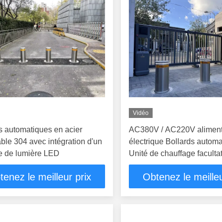
Vidéo
s automatiques en acier
AC380V / AC220V aliment
ble 304 avec intégration d'un
électrique Bollards autom
e de lumière LED
Unité de chauffage facultat
télécommande haute perf
tenez le meilleur prix
Obtenez le meilleu