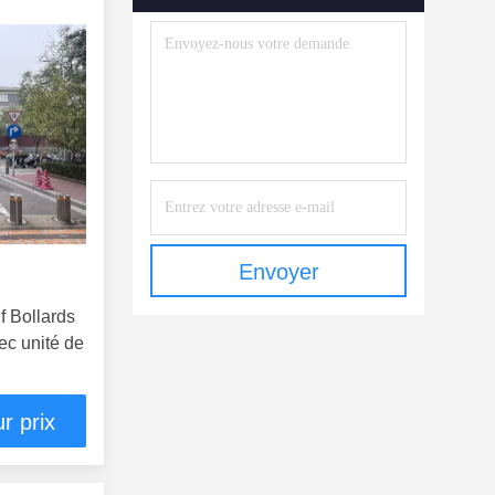
Envoyer
f Bollards
ec unité de
r prix