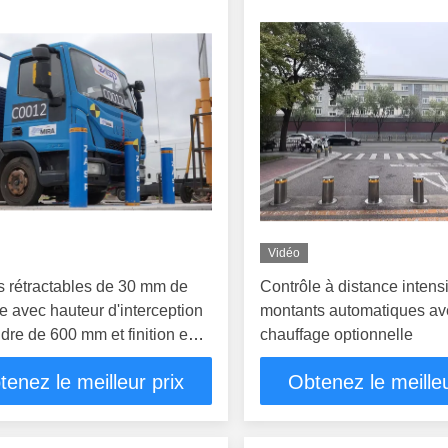
Vidéo
s rétractables de 30 mm de
Contrôle à distance intensi
e avec hauteur d'interception
montants automatiques av
ndre de 600 mm et finition en
chauffage optionnelle
pour le contrôle de la
tenez le meilleur prix
Obtenez le meilleu
ion