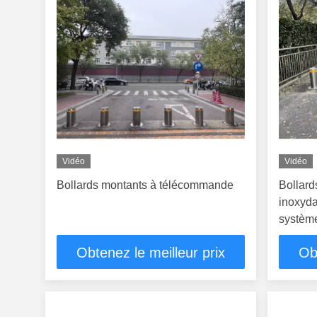
Vidéo
Vidéo
Bollards montants à télécommande
Bollard
inoxyda
systèm
Obtenez le meilleur prix
Ob