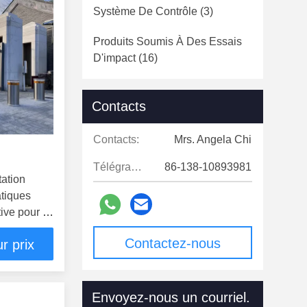
Système De Contrôle
(3)
Produits Soumis À Des Essais
D'impact
(16)
Lumières De Feux De
Contacts
Signalisation
(1)
Autres
(42)
Contacts:
Mrs. Angela Chi
Télégramme:
86-138-10893981
ation
atiques
ive pour la
ormance
Contactez-nous
r prix
maintenant
Envoyez-nous un courriel.