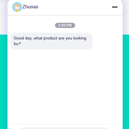
Zhuoao
2:00 PM
Good day, what product are you looking 
for?
NOUS CONTACTER
service@cnzasp.com
86-138-10893981
Salle 2005, étage 20, bâtiment A, bâtiment
Shagnlian, n° 4, rue Fufeng, Pékin, Chine