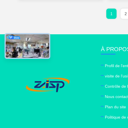
1
2
À PROPO
Profil de l'en
visite de l'us
Contrôle de l
Nous contac
Plan du site
Politique de 