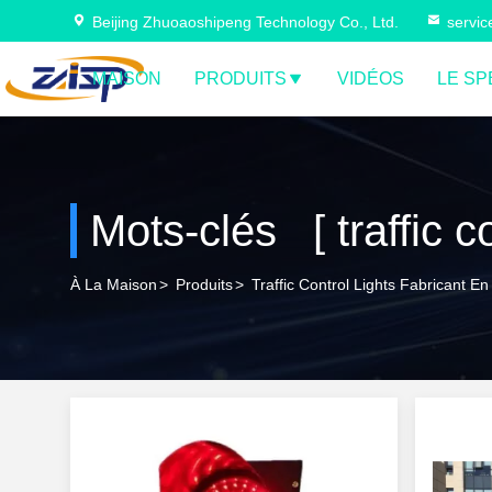
Beijing Zhuoaoshipeng Technology Co., Ltd.
servi
MAISON
PRODUITS
VIDÉOS
LE SP
Mots-clés [ traffic c
À La Maison
>
Produits
>
Traffic Control Lights Fabricant En