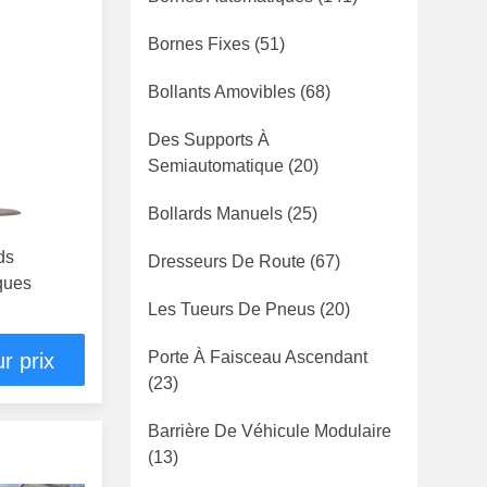
Bornes Fixes
(51)
Bollants Amovibles
(68)
Des Supports À
Semiautomatique
(20)
Bollards Manuels
(25)
ds
Dresseurs De Route
(67)
ques
Les Tueurs De Pneus
(20)
Porte À Faisceau Ascendant
r prix
(23)
Barrière De Véhicule Modulaire
(13)