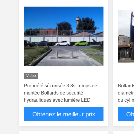
Vidéo
Propriété sécurisée 3.8s Temps de
Bollard
montée Bollards de sécurité
diamètr
hydrauliques avec lumière LED
du cyli
poudre 
Obtenez le meilleur prix
Ob
circulat