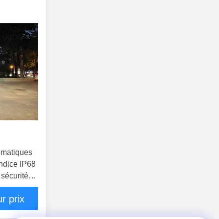
omatiques
indice IP68
 sécurité
r prix