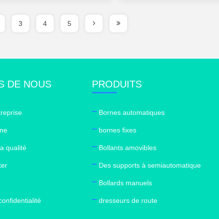
3
4
5
S DE NOUS
PRODUITS
treprise
Bornes automatiques
ine
bornes fixes
a qualité
Bollants amovibles
ter
Des supports à semiautomatique
Bollards manuels
confidentialité
dresseurs de route