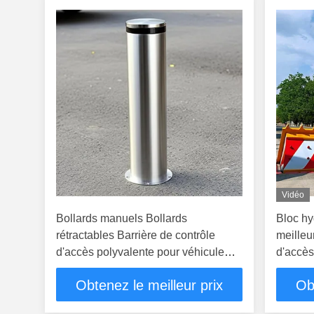
Vidéo
Bollards manuels Bollards
Bloc hy
rétractables Barrière de contrôle
meilleu
d'accès polyvalente pour véhicule
d'accès
Adapté à plusieurs applications de
Obtenez le meilleur prix
Ob
sécurité