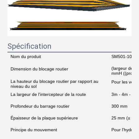
Spécification
Nom du produit
SM501-1000 B
(largeur de l
Dimension du blocage routier
mmH ((profon
La hauteur du blocage routier par rapport au
Pour les véhi
niveau du sol
La largeur de l'intercepteur de la route
3m - 4m - 5m
Profondeur du barrage routier
300 mm
Épaisseur de la plaque supérieure
25 mm (± 2 
Principe du mouvement
Pour l'hydraul