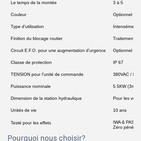
Le temps de la montée
3 à 5
Couleur
Optionnel
Type d'utilisation
Intensément
Finition du blocage routier
Traitement an
Circuit E.F.O. pour une augmentation d'urgence
Optionnel - T
Classe de protection
IP 67
TENSION pour l'unité de commande
380VAC / DC 
Puissance nominale
5.5KW (3m-4
Dimension de la station hydraulique
Pour les véhi
Unités de vie
10 ans
IWA & PAS 75
Testé pour les effets
Zéro pénétrat
Pourquoi nous choisir?