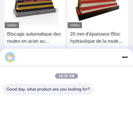
Vidéo
Vidéo
20 mm d'épaisseur Bloc
M50 K12 Système mobile
hydraulique de la route
de barrière de coin de
1000 mm de hauteur
blocage routier testé par
Interception peu profonde
IWA PAS
Obtenez le meilleur prix
Obtenez le meilleur prix
Zhuoao
montée
10:32 AM
Good day, what product are you looking for?
BEIJING ZHUOAOSHIPENG TECHNOLOGY
CO., LTD.
service@cnzasp.com