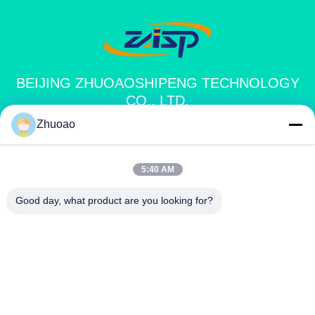
BEIJING ZHUOAOSHIPENG TECHNOLOGY
CO., LTD.
Zhuoao
service@cnzasp.com
86-138-10893981
5:40 AM
Salle 2005, étage 20, bâtiment A, bâtiment Shagnlian, n° 4,
Good day, what product are you looking for?
rue Fufeng, Pékin, Chine
Chine Bonne qualité Bornes automatiques Fournisseur. Copyright © 2024-
2026 Beijing Zhuoaoshipeng Technology Co., Ltd. . Tous droits réservés.