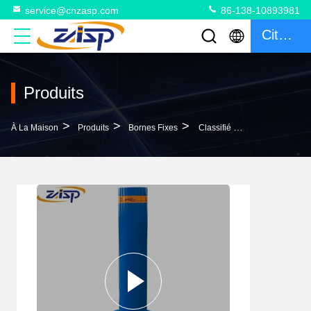
service@cnzasp.com
86-138-10893981
Citation
Produits
>
>
>
À La Maison
Produits
Bornes Fixes
Classifié Q345 Pollard De Sécurité Lourd Électrique