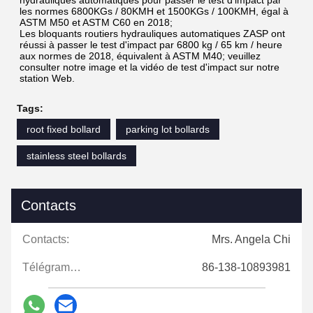
hydrauliques automatiques pour passer le test d'impact par 
les normes 6800KGs / 80KMH et 1500KGs / 100KMH, égal à 
ASTM M50 et ASTM C60 en 2018;
Les bloquants routiers hydrauliques automatiques ZASP ont 
réussi à passer le test d'impact par 6800 kg / 65 km / heure 
aux normes de 2018, équivalent à ASTM M40; veuillez 
consulter notre image et la vidéo de test d'impact sur notre 
station Web.
Tags:
root fixed bollard
parking lot bollards
stainless steel bollards
Contacts
Contacts:
Mrs. Angela Chi
Télégramme:
86-138-10893981