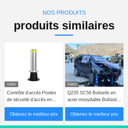
NOS PRODUITS
produits similaires
Vidéo
Vidéo
Q235 SC50 Bollards en
450 mm de profondeur
acier inoxydable Bollards
bleu M30 poste de
fixes pour le contrôle
sécurité télescopique
d'accès
Obtenez le meilleur prix
Obtenez le meilleur prix