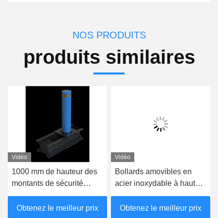
NOS PRODUITS
produits similaires
Vidéo
Vidéo
1000 mm de hauteur des
Bollards amovibles en
montants de sécurité
acier inoxydable à haute
amovibles des montants
visibilité avec certification
de circulation amovibles
IWA14-1
Obtenez le meilleur prix
Obtenez le meilleur prix