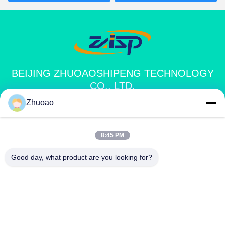
350 mm de profondeur
BEIJING ZHUOAOSHIPENG TECHNOLOGY
CO., LTD.
Zhuoao
service@cnzasp.com
86-138-10893981
8:45 PM
Salle 2005, étage 20, bâtiment A, bâtiment Shagnlian, n° 4,
Good day, what product are you looking for?
rue Fufeng, Pékin, Chine
Chine Bonne qualité Bornes automatiques Fournisseur. Copyright © 2024-
2026 Beijing Zhuoaoshipeng Technology Co., Ltd. . Tous droits réservés.