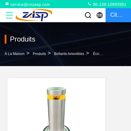
service@cnzasp.com
86-138-10893981
Citation
Produits
>
>
>
À La Maison
Produits
Bollants Amovibles
Économiser De L'espace Bollards Amovibles En Acier Inoxydable Avec Hauteur D'interception Du Cylindre De 600 Mm