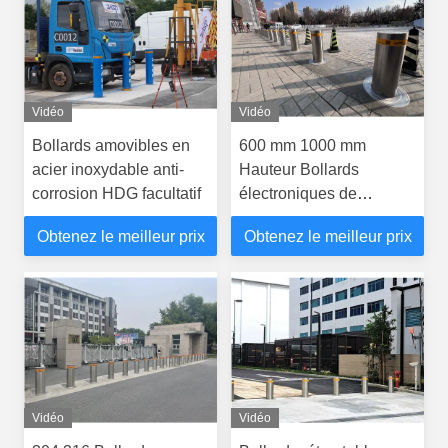
Vidéo
Vidéo
Bollards amovibles en
600 mm 1000 mm
acier inoxydable anti-
Hauteur Bollards
corrosion HDG facultatif
électroniques de
stationnement Bollards
Obtenez le meilleur prix
Obtenez le meilleur prix
automatiques de
circulation
Vidéo
Vidéo