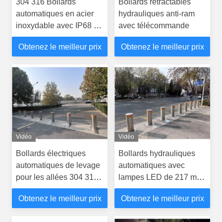
304 316 Bollards
Bollards rétractables
automatiques en acier
hydrauliques anti-ram
inoxydable avec IP68 et
avec télécommande
hauteur de 600 mm à
Obtenez le meilleur prix
Obtenez le meilleur prix
1000 mm pour une
sécurité accrue
Vidéo
Vidéo
Bollards électriques
Bollards hydrauliques
automatiques de levage
automatiques avec
pour les allées 304 316
lampes LED de 217 mm
en acier inoxydable
de diamètre
Obtenez le meilleur prix
Obtenez le meilleur prix