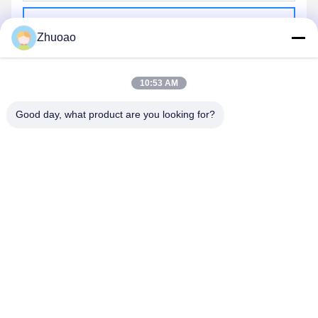
Envoyer
Zhuoao
10:53 AM
Good day, what product are you looking for?
BEIJING ZHUOAOSHIPENG TECHNOLOGY
CO., LTD.
service@cnzasp.com
86-138-10893981
Salle 2005, étage 20, bâtiment A, bâtiment Shagnlian, n° 4,
rue Fufeng, Pékin, Chine