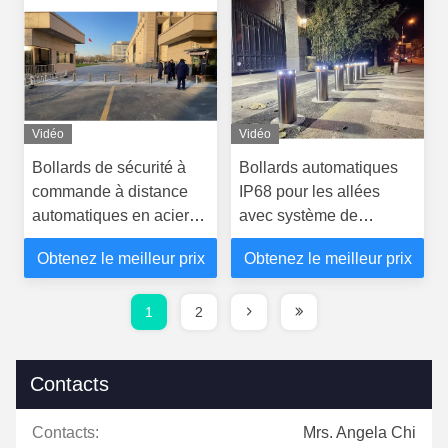
Vidéo
Vidéo
Bollards de sécurité à
Bollards automatiques
commande à distance
IP68 pour les allées
automatiques en acier
avec système de
inoxydable 304 316
télécommande
Obtenez le meilleur prix
Obtenez le meilleur prix
1
2
Contacts
Contacts:
Mrs. Angela Chi