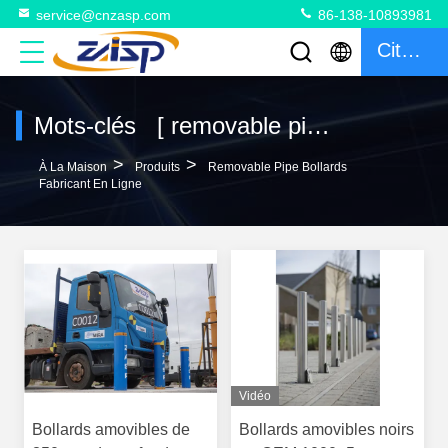
service@cnzasp.com
86-138-10893981
Citation
Mots-clés [ removable pipe bollards ] correspondance 18 produits
>
>
À La Maison
Produits
Removable Pipe Bollards
Fabricant En Ligne
Vidéo
Bollards amovibles de
Bollards amovibles noirs