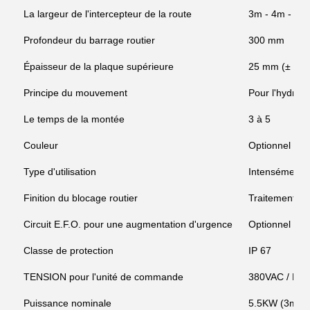
La largeur de l'intercepteur de la route
3m - 4m - 5m
Profondeur du barrage routier
300 mm
Épaisseur de la plaque supérieure
25 mm (± 2 
Principe du mouvement
Pour l'hydraul
Le temps de la montée
3 à 5
Couleur
Optionnel
Type d'utilisation
Intensément
Finition du blocage routier
Traitement an
Circuit E.F.O. pour une augmentation d'urgence
Optionnel - T
Classe de protection
IP 67
TENSION pour l'unité de commande
380VAC / DC 
Puissance nominale
5.5KW (3m-4