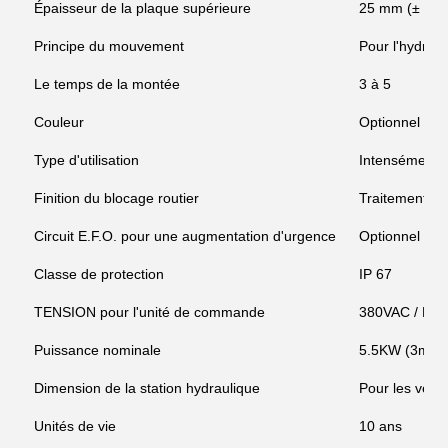
Épaisseur de la plaque supérieure
25 mm (± 2 
Principe du mouvement
Pour l'hydraul
Le temps de la montée
3 à 5
Couleur
Optionnel
Type d'utilisation
Intensément
Finition du blocage routier
Traitement an
Circuit E.F.O. pour une augmentation d'urgence
Optionnel - T
Classe de protection
IP 67
TENSION pour l'unité de commande
380VAC / DC 
Puissance nominale
5.5KW (3m-4
Dimension de la station hydraulique
Pour les véhi
Unités de vie
10 ans