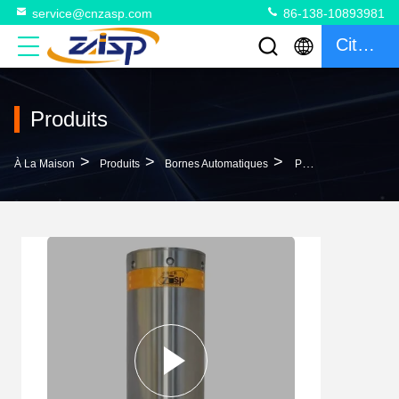
service@cnzasp.com
86-138-10893981
Citation
Produits
>
>
>
À La Maison
Produits
Bornes Automatiques
Parking Certifié CE ISO9001-2015 Bollards Rétractables Pour Le Parking 1 An De Garantie