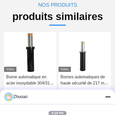
NOS PRODUITS
produits similaires
Vidéo
Vidéo
Borne automatique en
Bornes automatiques de
acier inoxydable 304/316,
haute sécurité de 217 mm
indice IP68, avec une
de diamètre, indice IP68,
hauteur de 600 mm à
pour allées et zones de
Obtenez le meilleur prix
Obtenez le meilleur prix
Zhuoao
1000 mm pour la sécurité
stationnement
hydraulique
9:28 PM