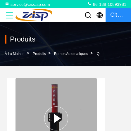
service@cnzasp.com
86-138-10893981
Citation
Produits
>
>
>
À La Maison
Produits
Bornes Automatiques
Q345 Bollards Automatiques À Télécommande K4 Pour L'anti-Terrorisme Testés Par Choc En Acier Au Carbone