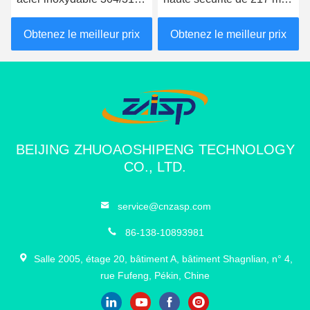
indice IP68, avec une
de diamètre, indice IP68,
hauteur de 600 mm à
pour allées et zones de
Obtenez le meilleur prix
Obtenez le meilleur prix
1000 mm pour la sécurité
stationnement
hydraulique
BEIJING ZHUOAOSHIPENG TECHNOLOGY
CO., LTD.
service@cnzasp.com
86-138-10893981
Salle 2005, étage 20, bâtiment A, bâtiment Shagnlian, n° 4,
rue Fufeng, Pékin, Chine