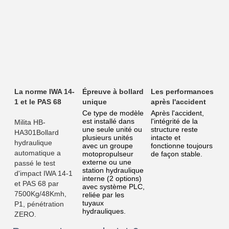
Épreuve à bollard 
Les performances 
La norme IWA 14-
unique
après l'accident
1 et le PAS 68
Ce type de modèle 
Après l'accident, 
est installé dans 
l'intégrité de la 
Milita HB-
une seule unité ou 
structure reste 
HA301Bollard 
plusieurs unités 
intacte et 
hydraulique 
avec un groupe 
fonctionne toujours 
automatique a 
motopropulseur 
de façon stable.
externe ou une 
passé le test 
station hydraulique 
d'impact IWA 14-1 
interne (2 options) 
et PAS 68 par 
avec système PLC, 
7500Kg/48Kmh, 
reliée par les 
tuyaux 
P1, pénétration 
hydrauliques.
ZERO.