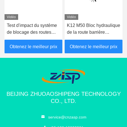
Vidéo
Vidéo
Test d'impact du système
K12 M50 Bloc hydraulique
de blocage des routes
de la route barrière
monté en surface K12
d'atténuation des
Blocage des routes pour
véhicules hostiles
Obtenez le meilleur prix
Obtenez le meilleur prix
la protection du périmètre
4:30 AM
Good day, what product are you looking for?
BEIJING ZHUOAOSHIPENG TECHNOLOGY
CO., LTD.
service@cnzasp.com