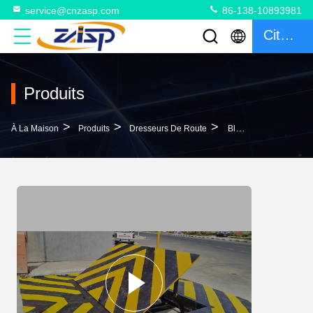
service@cnzasp.com
86-138-10893981
Citation
Produits
>
>
>
À La Maison
Produits
Dresseurs De Route
Bloc Hydraulique Automatique Mobile Pour La Sécurité Des Entrées