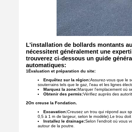
L'installation de bollards montants a
nécessitent généralement une experti
trouverez ci-dessous un guide général
automatiques:
1Évaluation et préparation du site:
Enquêtez sur la région:
Assurez-vous que le so
souterrains tels que le gaz, l'eau et les lignes élect
Marquez la zone:
Marquer l'emplacement où ser
Obtenir des permis:
Vérifiez auprès des autori
2On creuse la Fondation.
Excavation:
Creusez un trou qui répond aux spé
0,5 à 1 m de largeur, selon le modèle).Le trou doit
Installez le drainage:
Selon l'endroit où vous v
autour de la poutre.