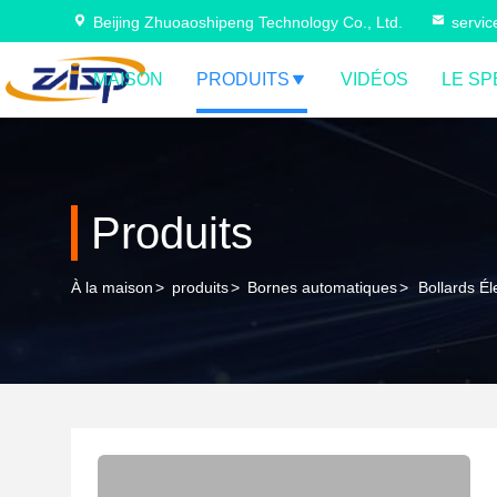
Beijing Zhuoaoshipeng Technology Co., Ltd.
servi
MAISON
PRODUITS
VIDÉOS
LE SP
Produits
À la maison
>
produits
>
Bornes automatiques
>
Bollards É