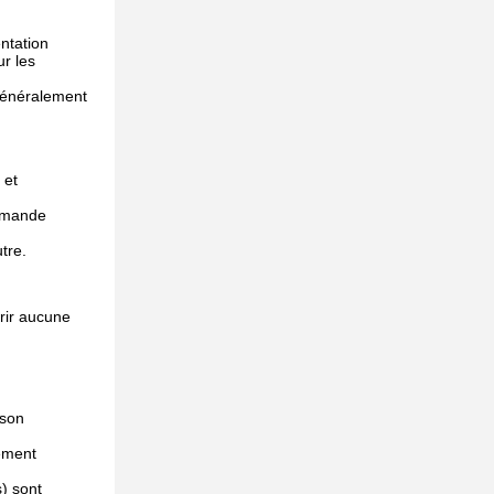
ntation
r les
 généralement
 et
mmande
tre.
rir aucune
 son
sement
) sont