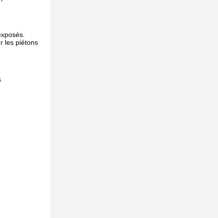
 exposés.
r les piétons
s