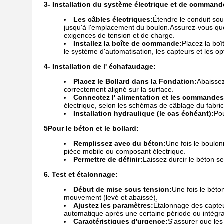
3- Installation du système électrique et de command
Les câbles électriques:
Étendre le conduit sou
jusqu'à l'emplacement du boulon.Assurez-vous que l
exigences de tension et de charge.
Installez la boîte de commande:
Placez la bo
le système d'automatisation, les capteurs et les o
4- Installation de l' échafaudage:
Placez le Bollard dans la Fondation:
Abaissez
correctement aligné sur la surface.
Connectez l' alimentation et les commandes
électrique, selon les schémas de câblage du fabric
Installation hydraulique (le cas échéant):
Pou
5Pour le béton et le bollard:
Remplissez avec du béton:
Une fois le boulon
pièce mobile ou composant électrique.
Permettre de définir:
Laissez durcir le béton s
6. Test et étalonnage:
Début de mise sous tension:
Une fois le béto
mouvement (levé et abaissé).
Ajustez les paramètres:
Étalonnage des capteu
automatique après une certaine période ou intégra
Caractéristiques d'urgence:
S'assurer que le