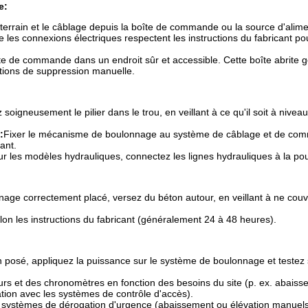
e:
terrain et le câblage depuis la boîte de commande ou la source d'alime
es connexions électriques respectent les instructions du fabricant pou
îte de commande dans un endroit sûr et accessible. Cette boîte abrite
ptions de suppression manuelle.
 soigneusement le pilier dans le trou, en veillant à ce qu'il soit à niveau
:
Fixer le mécanisme de boulonnage au système de câblage et de co
ant.
r les modèles hydrauliques, connectez les lignes hydrauliques à la pou
nage correctement placé, versez du béton autour, en veillant à ne couv
elon les instructions du fabricant (généralement 24 à 48 heures).
n posé, appliquez la puissance sur le système de boulonnage et testez
rs et des chronomètres en fonction des besoins du site (p. ex. abais
tion avec les systèmes de contrôle d'accès).
s systèmes de dérogation d'urgence (abaissement ou élévation manuels