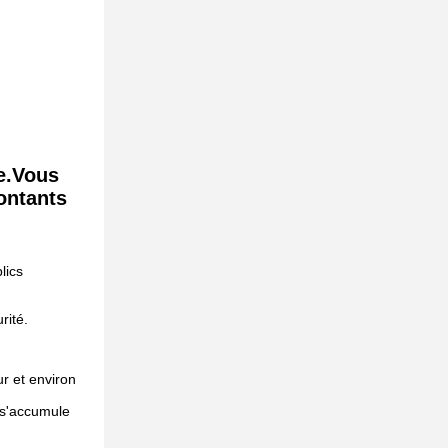
i
e.Vous
ontants
lics
rité.
r et environ
e s'accumule