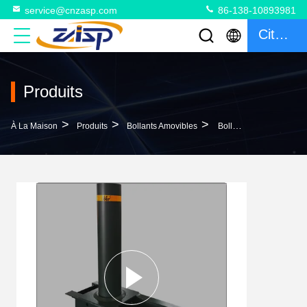
service@cnzasp.com
86-138-10893981
Citation
Produits
>
>
>
À La Maison
Produits
Bollants Amovibles
Bollards Rétractables En Acier Q235 Pour Une Installation Simple