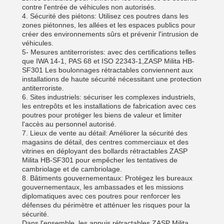
contre l'entrée de véhicules non autorisés.
4. Sécurité des piétons: Utilisez ces poutres dans les
zones piétonnes, les allées et les espaces publics pour
créer des environnements sûrs et prévenir l'intrusion de
véhicules.
5- Mesures antiterroristes: avec des certifications telles
que IWA 14-1, PAS 68 et ISO 22343-1,ZASP Milita HB-
SF301 Les boulonnages rétractables conviennent aux
installations de haute sécurité nécessitant une protection
antiterroriste.
6. Sites industriels: sécuriser les complexes industriels,
les entrepôts et les installations de fabrication avec ces
poutres pour protéger les biens de valeur et limiter
l'accès au personnel autorisé.
7. Lieux de vente au détail: Améliorer la sécurité des
magasins de détail, des centres commerciaux et des
vitrines en déployant des bollards rétractables ZASP
Milita HB-SF301 pour empêcher les tentatives de
cambriolage et de cambriolage.
8. Bâtiments gouvernementaux: Protégez les bureaux
gouvernementaux, les ambassades et les missions
diplomatiques avec ces poutres pour renforcer les
défenses du périmètre et atténuer les risques pour la
sécurité.
Dans l'ensemble, les appuis rétractables ZASP Milita