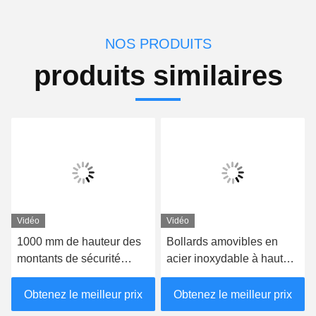
NOS PRODUITS
produits similaires
Vidéo
Vidéo
1000 mm de hauteur des
Bollards amovibles en
montants de sécurité
acier inoxydable à haute
amovibles des montants
visibilité avec certification
de circulation amovibles
IWA14-1
Obtenez le meilleur prix
Obtenez le meilleur prix
350 mm de profondeur