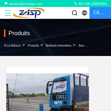
service@cnzasp.com
86-138-10893981
Citation
Produits
>
>
>
À La Maison
Produits
Bollants Amovibles
Boulonnades Rétractables De 350 Mm De Profondeur La Solution Ultime Pour Une Hauteur De 1000 ± 5 Mm Au-Dessus Du Sol