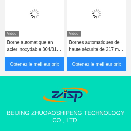
Vidéo
Vidéo
Borne automatique en
Bornes automatiques de
acier inoxydable 304/316,
haute sécurité de 217 mm
indice IP68, avec une
de diamètre, indice IP68,
hauteur de 600 mm à
pour allées et zones de
Obtenez le meilleur prix
Obtenez le meilleur prix
1000 mm pour la sécurité
stationnement
hydraulique
BEIJING ZHUOAOSHIPENG TECHNOLOGY
CO., LTD.