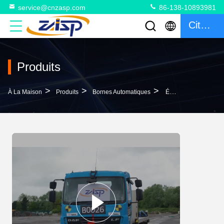
service@cnzasp.com
86-138-10893981
Citation
Produits
>
>
>
À La Maison
Produits
Bornes Automatiques
Épaisseur De Cylindre 10 ± 1 Mm Système De Boulonnage Motorisé Traitement Anticorrosion Et Finition De Couleur RAL