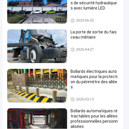
s de sécurité hydraulique
600
s avec lumière LED
mm-
Bornes automatiques
02:03
2025-06-25
1000
mm
La porte de sortie du fais
Contactez-
ceau militaire.
nous
Bornes
2025-
16
Porte à faisceau ascendant
2025-04-27
automatiques
07-09
vues
maintenant
Partager
02:03
#
Bollards électriques auto
hydraulic
matiques pour la protecti
security
on du périmètre des allée
bollards
s
#
remote
Bornes automatiques
00:10
2025-03-13
control
Bollards automatiques ré
bollards
tractables pour les allées
#
professionnelles personn
retractable
alisées