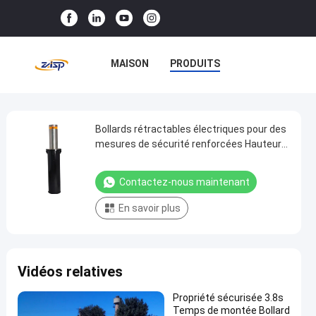
MAISON
PRODUITS
LE SPECTACLE VR
À PROPOS DE NOUS
Bollards rétractables électriques pour des
Bollards
mesures de sécurité renforcées Hauteur
rétractables
600 mm-1000 mm
VISITE DE L'USINE
électriques
Contactez-nous maintenant
CONTRÔLE QUALITÉ
pour
En savoir plus
des
CONTACTEZ-NOUS
mesures
de
NOUVELLES
CAS
Vidéos relatives
sécurité
renforcées
Propriété sécurisée 3.8s
Hauteur
Temps de montée Bollard