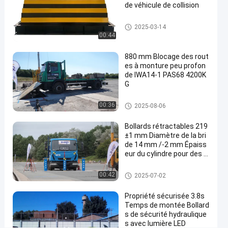
de véhicule de collision
à
monture
Produits soumis à des essais
2025-03-14
d'impact
00:44
peu
profonde
880 mm Blocage des rout
Contactez-
es à monture peu profon
Produits
de IWA14-1 PAS68 4200K
nous
soumis à
2025-
25
G
des essais
03-14
vues
maintenant
Partager
d'impact
dresseurs de route
00:36
2025-08-06
#
Bollards rétractables 219
hydraulic
±1 mm Diamètre de la bri
wedge
de 14 mm /-2 mm Épaiss
barrier
eur du cylindre pour des s
#
olutions de sécurité polyv
alentes
vehicle
Bollants amovibles
00:42
2025-07-02
road
Propriété sécurisée 3.8s
blocker
Temps de montée Bollard
#
s de sécurité hydraulique
crash
s avec lumière LED