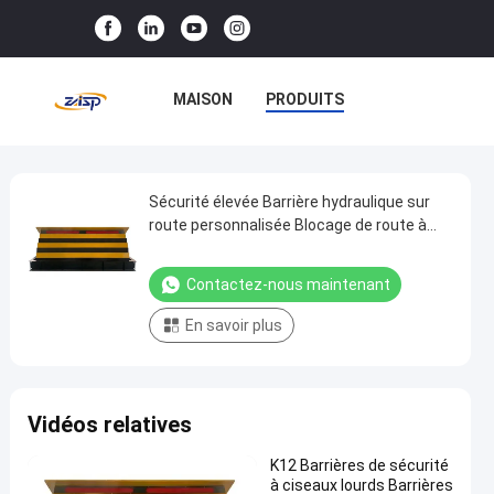
MAISON
PRODUITS
LE SPECTACLE VR
À PROPOS DE NOUS
Sécurité élevée Barrière hydraulique sur
Sécurité
route personnalisée Blocage de route à
élevée
monture peu profonde
VISITE DE L'USINE
Barrière
Contactez-nous maintenant
CONTRÔLE QUALITÉ
hydraulique
En savoir plus
sur
CONTACTEZ-NOUS
route
personnalisée
NOUVELLES
CAS
Vidéos relatives
Blocage
de
K12 Barrières de sécurité
route
à ciseaux lourds Barrières