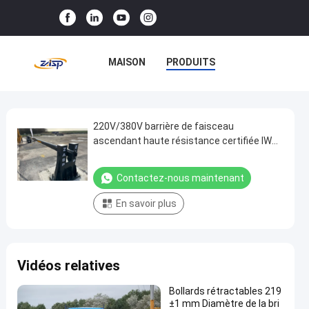
MAISON
PRODUITS
LE SPECTACLE VR
À PROPOS DE NOUS
220V/380V barrière de faisceau
220V/380V
ascendant haute résistance certifiée IWA
barrière
hauteur d'interception de 820 mm
VISITE DE L'USINE
de
Contactez-nous maintenant
CONTRÔLE QUALITÉ
faisceau
En savoir plus
ascendant
CONTACTEZ-NOUS
haute
résistance
NOUVELLES
CAS
Vidéos relatives
certifiée
IWA
Bollards rétractables 219
hauteur
±1 mm Diamètre de la bri