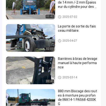
de 14 mm /-2 mm Épaiss
d'interception
eur du cylindre pour des s
olutions de sécurité polyv
de
alentes
Bollants amovibles
00:42
2025-07-02
820
mm
La porte de sortie du fais
Contactez-
ceau militaire.
Porte à
nous
2025-
4
Porte à faisceau ascendant
faisceau
2025-04-27
03-14
vues
maintenant
Partager
ascendant
02:03
#
Barrières à bras de levage
rising
manuel à haute performa
beam
nce
barrier
#
Porte à faisceau ascendant
2025-03-14
automatic
00:45
rising gate
#
880 mm Blocage des rout
es à monture peu profon
lift
de IWA14-1 PAS68 4200K
barrier
G