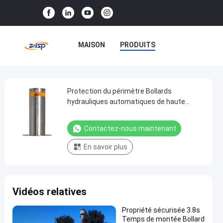
MAISON
PRODUITS
LE SPECTACLE VR
À PROPOS DE NOUS
Protection du périmètre Bollards
Protection
hydrauliques automatiques de haute
du
sécurité pour les sites commerciaux
VISITE DE L'USINE
périmètre
Contactez-nous maintenant
CONTRÔLE QUALITÉ
Bollards
En savoir plus
hydrauliques
CONTACTEZ-NOUS
automatiques
de
NOUVELLES
CAS
Vidéos relatives
haute
sécurité
Propriété sécurisée 3.8s
pour
Temps de montée Bollard