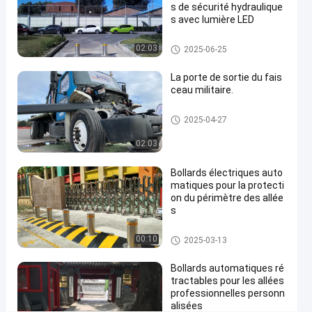
s de sécurité hydraulique
les
s avec lumière LED
sites
Bornes automatiques
02:03
2025-06-25
commerciaux
Contactez-
La porte de sortie du fais
nous
ceau militaire.
Bornes
2025-
16
automatiques
03-17
vues
maintenant
Partager
Porte à faisceau ascendant
2025-04-27
#
02:03
hydraulic
security
Bollards électriques auto
matiques pour la protecti
bollards
on du périmètre des allée
#
s
remote
control
Bornes automatiques
00:10
2025-03-13
bollards
#
Bollards automatiques ré
retractable
tractables pour les allées
professionnelles personn
driveway
alisées